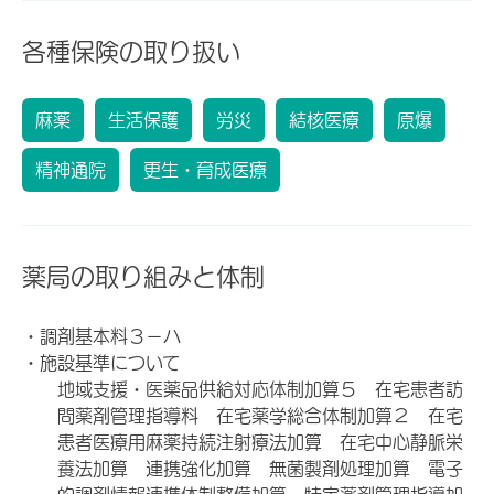
各種保険の取り扱い
麻薬
生活保護
労災
結核医療
原爆
精神通院
更生・育成医療
薬局の取り組みと体制
・調剤基本料３－ハ
・施設基準について
地域支援・医薬品供給対応体制加算５ 在宅患者訪
問薬剤管理指導料 在宅薬学総合体制加算２ 在宅
患者医療用麻薬持続注射療法加算 在宅中心静脈栄
養法加算 連携強化加算 無菌製剤処理加算 電子