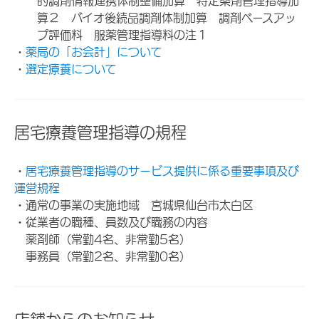
的調剤情報連携体制整備加算 特定薬剤管理指導加
算２ バイオ後続品調剤体制加算 調剤ベースアッ
プ評価料 服薬管理指導料の注１
・
薬局の「お会計」について
・
選定療養について
居宅療養管理指導の規程
・
居宅療養管理指導のサービス提供に係る重要事項及び
運営規程
・通常の事業の実施地域 宮城県仙台市太白区
・従業者の職種、員数及び職務の内容
薬剤師（常勤4名、非常勤5名）
事務員（常勤2名、非常勤0名）