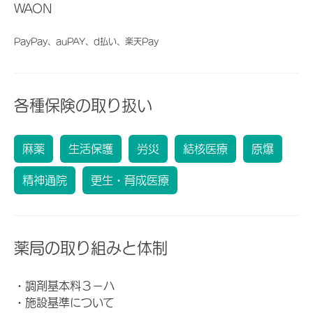
WAON
PayPay、auPAY、d払い、楽天Pay
各種保険の取り扱い
麻薬
生活保護
労災
結核医療
原爆
精神通院
更生・育成医療
薬局の取り組みと体制
・調剤基本料３－ハ
・施設基準について