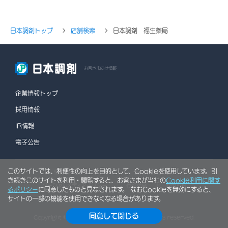
日本調剤トップ
店舗検索
日本調剤 福生薬局
お客さま向け情報
企業情報トップ
採用情報
IR情報
電子公告
このサイトでは、利便性の向上を目的として、Cookieを使用しています。引
情報セキュリティポリシー
個人情報保護方針
き続きこのサイトを利用・閲覧すると、お客さまが当社の
Cookie利用に関す
ソーシャルメディアポリシー
行動計画
利用規約
るポリシー
に同意したものと見なされます。 なおCookieを無効にすると、
サイトの一部の機能を使用できなくなる場合があります。
サイトマップ
同意して閉じる
Copyright © NIHON CHOUZAI Co., Ltd. All rights reserved.