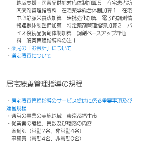
地域支援・医薬品供給対応体制加算５ 在宅患者訪
問薬剤管理指導料 在宅薬学総合体制加算１ 在宅
中心静脈栄養法加算 連携強化加算 電子的調剤情
報連携体制整備加算 特定薬剤管理指導加算２ バ
イオ後続品調剤体制加算 調剤ベースアップ評価
料 服薬管理指導料の注１
・
薬局の「お会計」について
・
選定療養について
居宅療養管理指導の規程
・
居宅療養管理指導のサービス提供に係る重要事項及び
運営規程
・通常の事業の実施地域 東京都福生市
・従業者の職種、員数及び職務の内容
薬剤師（常勤7名、非常勤4名）
事務員（常勤4名、非常勤0名）