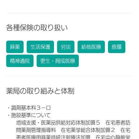
各種保険の取り扱い
麻薬
生活保護
労災
結核医療
原爆
精神通院
更生・育成医療
薬局の取り組みと体制
・調剤基本料３－ロ
・施設基準について
地域支援・医薬品供給対応体制加算５ 在宅患者訪
問薬剤管理指導料 在宅薬学総合体制加算２ 在宅
患者医療用麻薬持続注射療法加算 在宅中心静脈栄