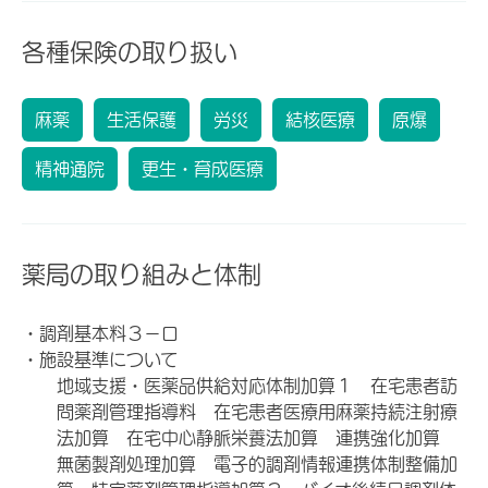
各種保険の取り扱い
麻薬
生活保護
労災
結核医療
原爆
精神通院
更生・育成医療
薬局の取り組みと体制
・調剤基本料３－ロ
・施設基準について
地域支援・医薬品供給対応体制加算１ 在宅患者訪
問薬剤管理指導料 在宅患者医療用麻薬持続注射療
法加算 在宅中心静脈栄養法加算 連携強化加算
無菌製剤処理加算 電子的調剤情報連携体制整備加