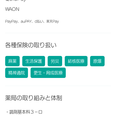
WAON
PayPay、auPAY、d払い、楽天Pay
各種保険の取り扱い
麻薬
生活保護
労災
結核医療
原爆
精神通院
更生・育成医療
薬局の取り組みと体制
・調剤基本料３－ロ