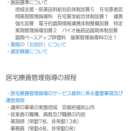
・施設基準について
地域支援・医薬品供給対応体制加算５ 在宅患者訪
問薬剤管理指導料 在宅薬学総合体制加算１ 連携
強化加算 電子的調剤情報連携体制整備加算 特定
薬剤管理指導加算２ バイオ後続品調剤体制加算
調剤ベースアップ評価料 服薬管理指導料の注１
・
薬局の「お会計」について
・
選定療養について
居宅療養管理指導の規程
・
居宅療養管理指導のサービス提供に係る重要事項及び
運営規程
・通常の事業の実施地域 京都府福知山市
・従業者の職種、員数及び職務の内容
薬剤師（常勤7名、非常勤13名）
事務員（常勤4名、非常勤0名）