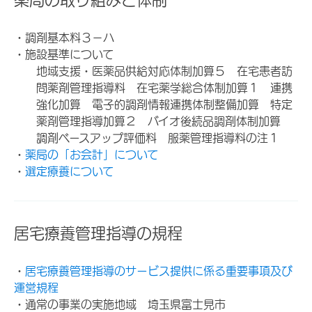
薬局の取り組みと体制
・調剤基本料３－ハ
・施設基準について
地域支援・医薬品供給対応体制加算５ 在宅患者訪
問薬剤管理指導料 在宅薬学総合体制加算１ 連携
強化加算 電子的調剤情報連携体制整備加算 特定
薬剤管理指導加算２ バイオ後続品調剤体制加算
調剤ベースアップ評価料 服薬管理指導料の注１
・
薬局の「お会計」について
・
選定療養について
居宅療養管理指導の規程
・
居宅療養管理指導のサービス提供に係る重要事項及び
運営規程
・通常の事業の実施地域 埼玉県富士見市