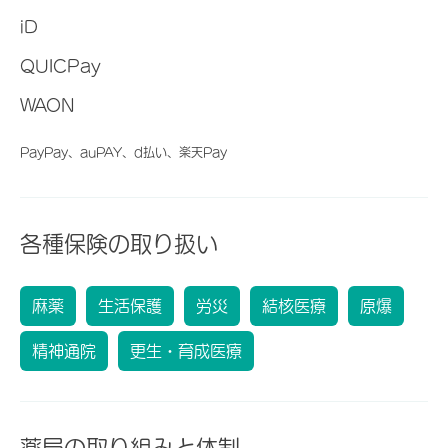
iD
QUICPay
WAON
PayPay、auPAY、d払い、楽天Pay
各種保険の取り扱い
麻薬
生活保護
労災
結核医療
原爆
精神通院
更生・育成医療