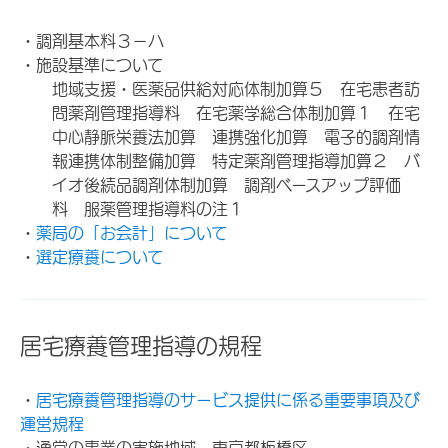
・調剤基本料３－ハ
・施設基準について
地域支援・医薬品供給対応体制加算５ 在宅患者訪
問薬剤管理指導料 在宅薬学総合体制加算１ 在宅
中心静脈栄養法加算 連携強化加算 電子的調剤情
報連携体制整備加算 特定薬剤管理指導加算２ バ
イオ後続品調剤体制加算 調剤ベースアップ評価
料 服薬管理指導料の注１
・
薬局の「お会計」について
・
選定療養について
居宅療養管理指導の規程
・
居宅療養管理指導のサービス提供に係る重要事項及び
運営規程
・通常の事業の実施地域 東京都板橋区