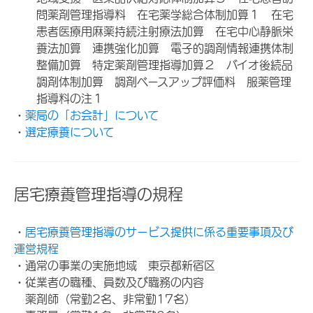
問薬剤管理指導料 在宅薬学総合体制加算１ 在宅
患者医療用麻薬持続注射療法加算 在宅中心静脈栄
養法加算 連携強化加算 電子的調剤情報連携体制
整備加算 特定薬剤管理指導加算２ バイオ後続品
調剤体制加算 調剤ベースアップ評価料 服薬管理
指導料の注１
・
薬局の「お会計」について
・
選定療養について
居宅療養管理指導の規程
・
居宅療養管理指導のサービス提供に係る重要事項及び
運営規程
・通常の事業の実施地域 東京都新宿区
・従業者の職種、員数及び職務の内容
薬剤師（常勤2名、非常勤17名）