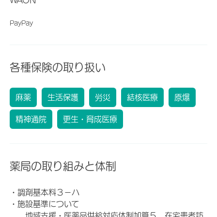
PayPay
各種保険の取り扱い
麻薬
生活保護
労災
結核医療
原爆
精神通院
更生・育成医療
薬局の取り組みと体制
・調剤基本料３－ハ
・施設基準について
地域支援・医薬品供給対応体制加算５ 在宅患者訪