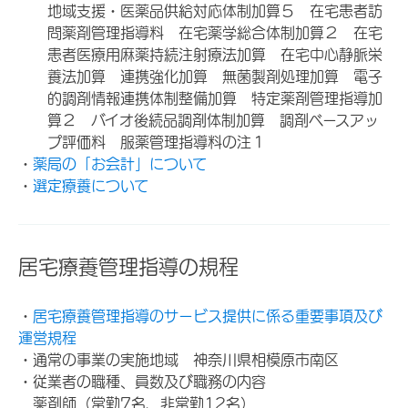
地域支援・医薬品供給対応体制加算５ 在宅患者訪
問薬剤管理指導料 在宅薬学総合体制加算２ 在宅
患者医療用麻薬持続注射療法加算 在宅中心静脈栄
養法加算 連携強化加算 無菌製剤処理加算 電子
的調剤情報連携体制整備加算 特定薬剤管理指導加
算２ バイオ後続品調剤体制加算 調剤ベースアッ
プ評価料 服薬管理指導料の注１
・
薬局の「お会計」について
・
選定療養について
居宅療養管理指導の規程
・
居宅療養管理指導のサービス提供に係る重要事項及び
運営規程
・通常の事業の実施地域 神奈川県相模原市南区
・従業者の職種、員数及び職務の内容
薬剤師（常勤7名、非常勤12名）