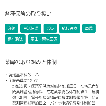
各種保険の取り扱い
麻薬
生活保護
労災
結核医療
原爆
精神通院
更生・育成医療
薬局の取り組みと体制
・調剤基本料３－ハ
・施設基準について
地域支援・医薬品供給対応体制加算５ 在宅患者訪
問薬剤管理指導料 在宅薬学総合体制加算１ 連携
強化加算 電子的調剤情報連携体制整備加算 特定
薬剤管理指導加算２ バイオ後続品調剤体制加算