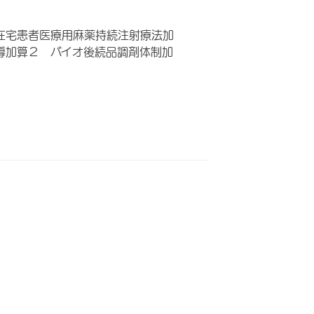
在宅患者医療用麻薬持続注射療法加
導加算２ バイオ後続品調剤体制加