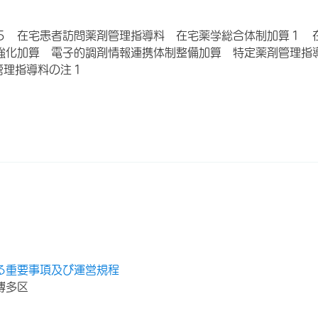
５ 在宅患者訪問薬剤管理指導料 在宅薬学総合体制加算１ 
強化加算 電子的調剤情報連携体制整備加算 特定薬剤管理指
管理指導料の注１
る重要事項及び運営規程
博多区