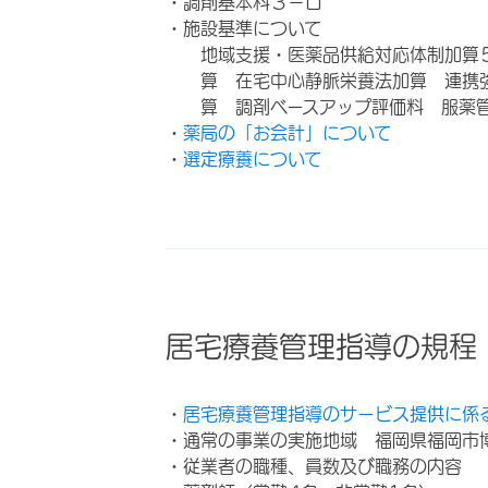
・調剤基本料３－ロ
・施設基準について
地域支援・医薬品供給対応体制加算
算 在宅中心静脈栄養法加算 連携
算 調剤ベースアップ評価料 服薬
・
薬局の「お会計」について
・
選定療養について
居宅療養管理指導の規程
・
居宅療養管理指導のサービス提供に係
・通常の事業の実施地域 福岡県福岡市
・従業者の職種、員数及び職務の内容