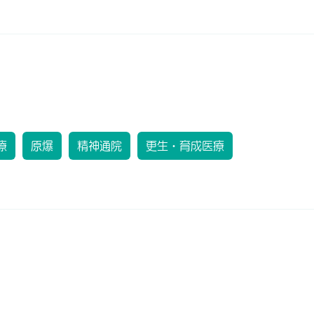
療
原爆
精神通院
更生・育成医療