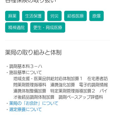
麻薬
生活保護
労災
結核医療
原爆
精神通院
更生・育成医療
薬局の取り組みと体制
・調剤基本料３－ハ
・施設基準について
地域支援・医薬品供給対応体制加算１ 在宅患者訪
問薬剤管理指導料 連携強化加算 電子的調剤情報
連携体制整備加算 特定薬剤管理指導加算２ バイ
オ後続品調剤体制加算 調剤ベースアップ評価料
・
薬局の「お会計」について
・
選定療養について