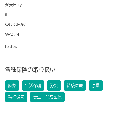
楽天Edy
iD
QUICPay
WAON
PayPay
各種保険の取り扱い
麻薬
生活保護
労災
結核医療
原爆
精神通院
更生・育成医療