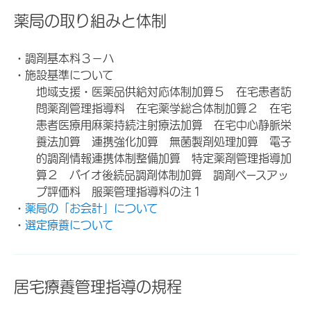
薬局の取り組みと体制
・調剤基本料３－ハ
・施設基準について
地域支援・医薬品供給対応体制加算５ 在宅患者訪
問薬剤管理指導料 在宅薬学総合体制加算２ 在宅
患者医療用麻薬持続注射療法加算 在宅中心静脈栄
養法加算 連携強化加算 無菌製剤処理加算 電子
的調剤情報連携体制整備加算 特定薬剤管理指導加
算２ バイオ後続品調剤体制加算 調剤ベースアッ
プ評価料 服薬管理指導料の注１
・
薬局の「お会計」について
・
選定療養について
居宅療養管理指導の規程