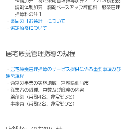
整備加算 特定薬剤管理指導加算２ バイオ後続品
調剤体制加算 調剤ベースアップ評価料 服薬管理
指導料の注１
・
薬局の「お会計」について
・
選定療養について
居宅療養管理指導の規程
・
居宅療養管理指導のサービス提供に係る重要事項及び
運営規程
・通常の事業の実施地域 宮城県仙台市
・従業者の職種、員数及び職務の内容
薬剤師（常勤4名、非常勤3名）
事務員（常勤2名、非常勤0名）