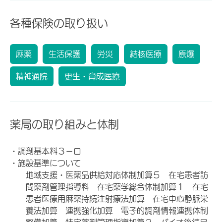
各種保険の取り扱い
麻薬
生活保護
労災
結核医療
原爆
精神通院
更生・育成医療
薬局の取り組みと体制
・調剤基本料３－ロ
・施設基準について
地域支援・医薬品供給対応体制加算５ 在宅患者訪
問薬剤管理指導料 在宅薬学総合体制加算１ 在宅
患者医療用麻薬持続注射療法加算 在宅中心静脈栄
養法加算 連携強化加算 電子的調剤情報連携体制