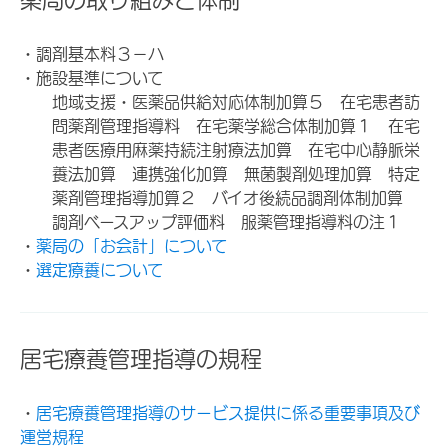
・調剤基本料３－ハ
・施設基準について
地域支援・医薬品供給対応体制加算５ 在宅患者訪
問薬剤管理指導料 在宅薬学総合体制加算１ 在宅
患者医療用麻薬持続注射療法加算 在宅中心静脈栄
養法加算 連携強化加算 無菌製剤処理加算 特定
薬剤管理指導加算２ バイオ後続品調剤体制加算
調剤ベースアップ評価料 服薬管理指導料の注１
・
薬局の「お会計」について
・
選定療養について
居宅療養管理指導の規程
・
居宅療養管理指導のサービス提供に係る重要事項及び
運営規程