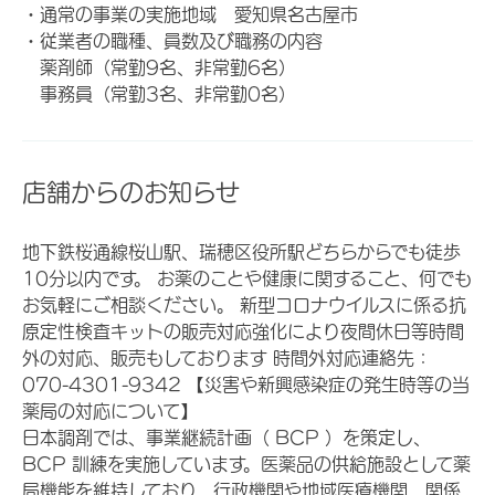
・通常の事業の実施地域 愛知県名古屋市
・従業者の職種、員数及び職務の内容
薬剤師（常勤9名、非常勤6名）
事務員（常勤3名、非常勤0名）
店舗からのお知らせ
地下鉄桜通線桜山駅、瑞穂区役所駅どちらからでも徒歩
10分以内です。 お薬のことや健康に関すること、何でも
お気軽にご相談ください。 新型コロナウイルスに係る抗
原定性検査キットの販売対応強化により夜間休日等時間
外の対応、販売もしております 時間外対応連絡先：
070-4301-9342 【災害や新興感染症の発生時等の当
薬局の対応について】
日本調剤では、事業継続計画（ BCP ）を策定し、
BCP 訓練を実施しています。医薬品の供給施設として薬
局機能を維持しており、行政機関や地域医療機関、関係