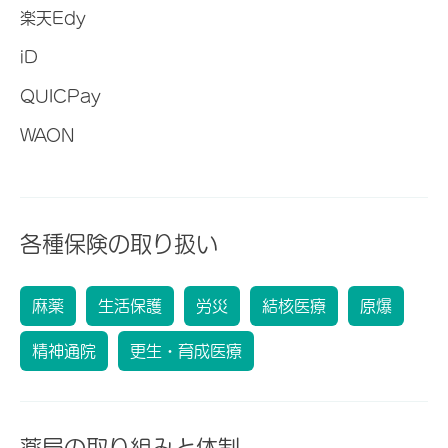
楽天Edy
iD
QUICPay
WAON
各種保険の取り扱い
麻薬
生活保護
労災
結核医療
原爆
精神通院
更生・育成医療
薬局の取り組みと体制