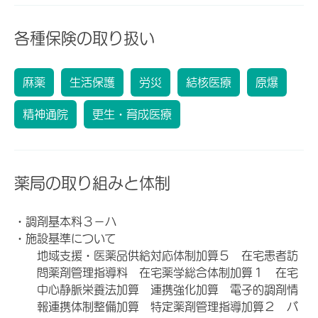
各種保険の取り扱い
麻薬
生活保護
労災
結核医療
原爆
精神通院
更生・育成医療
薬局の取り組みと体制
・調剤基本料３－ハ
・施設基準について
地域支援・医薬品供給対応体制加算５ 在宅患者訪
問薬剤管理指導料 在宅薬学総合体制加算１ 在宅
中心静脈栄養法加算 連携強化加算 電子的調剤情
報連携体制整備加算 特定薬剤管理指導加算２ バ