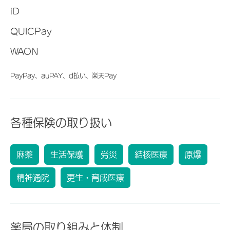
iD
QUICPay
WAON
PayPay、auPAY、d払い、楽天Pay
各種保険の取り扱い
麻薬
生活保護
労災
結核医療
原爆
精神通院
更生・育成医療
薬局の取り組みと体制