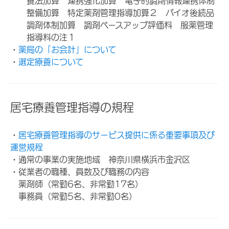
養法加算 連携強化加算 電子的調剤情報連携体制
整備加算 特定薬剤管理指導加算２ バイオ後続品
調剤体制加算 調剤ベースアップ評価料 服薬管理
指導料の注１
・
薬局の「お会計」について
・
選定療養について
居宅療養管理指導の規程
・
居宅療養管理指導のサービス提供に係る重要事項及び
運営規程
・通常の事業の実施地域 神奈川県横浜市金沢区
・従業者の職種、員数及び職務の内容
薬剤師（常勤6名、非常勤17名）
事務員（常勤5名、非常勤0名）