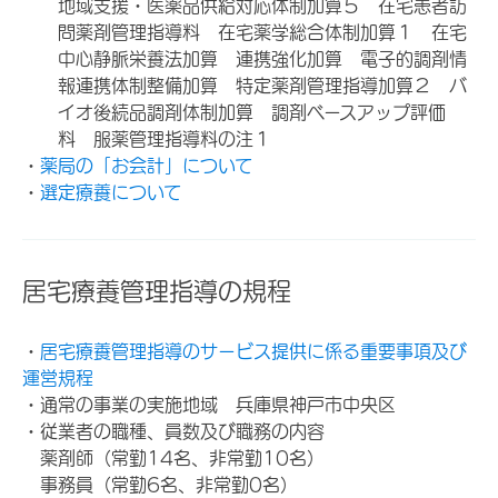
地域支援・医薬品供給対応体制加算５ 在宅患者訪
問薬剤管理指導料 在宅薬学総合体制加算１ 在宅
中心静脈栄養法加算 連携強化加算 電子的調剤情
報連携体制整備加算 特定薬剤管理指導加算２ バ
イオ後続品調剤体制加算 調剤ベースアップ評価
料 服薬管理指導料の注１
・
薬局の「お会計」について
・
選定療養について
居宅療養管理指導の規程
・
居宅療養管理指導のサービス提供に係る重要事項及び
運営規程
・通常の事業の実施地域 兵庫県神戸市中央区
・従業者の職種、員数及び職務の内容
薬剤師（常勤14名、非常勤10名）
事務員（常勤6名、非常勤0名）