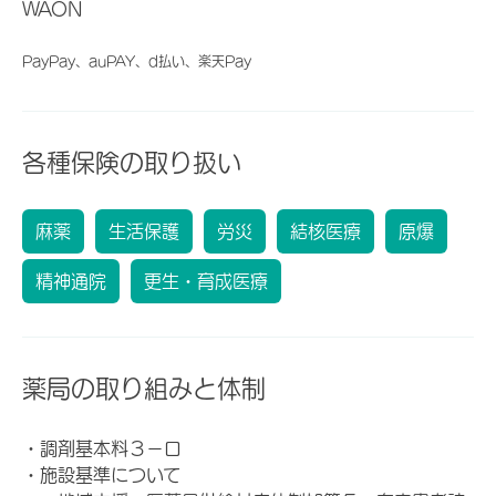
WAON
PayPay、auPAY、d払い、楽天Pay
各種保険の取り扱い
麻薬
生活保護
労災
結核医療
原爆
精神通院
更生・育成医療
薬局の取り組みと体制
・調剤基本料３－ロ
・施設基準について