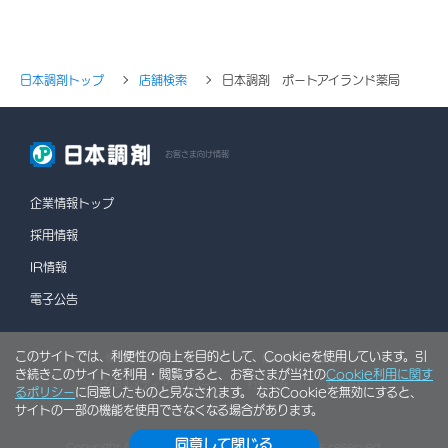
日本調剤トップ
店舗検索
日本調剤 ポートアイランド薬局
お客さま向け情報
企業情報トップ
採用情報
IR情報
電子公告
このサイトでは、利便性の向上を目的として、Cookieを使用しています。引
情報セキュリティポリシー
個人情報保護方針
き続きこのサイトを利用・閲覧すると、お客さまが当社の
Cookie利用に関す
ソーシャルメディアポリシー
行動計画
利用規約
るポリシー
に同意したものと見なされます。 なおCookieを無効にすると、
サイトの一部の機能を使用できなくなる場合があります。
サイトマップ
同意して閉じる
Copyright © NIHON CHOUZAI Co., Ltd. All rights reserved.