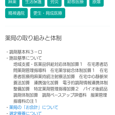
麻薬
生活保護
労災
結核医療
原爆
精神通院
更生・育成医療
薬局の取り組みと体制
・調剤基本料３－ロ
・施設基準について
地域支援・医薬品供給対応体制加算１ 在宅患者訪
問薬剤管理指導料 在宅薬学総合体制加算１ 在宅
患者医療用麻薬持続注射療法加算 在宅中心静脈栄
養法加算 連携強化加算 電子的調剤情報連携体制
整備加算 特定薬剤管理指導加算２ バイオ後続品
調剤体制加算 調剤ベースアップ評価料 服薬管理
指導料の注１
・
薬局の「お会計」について
・
選定療養について