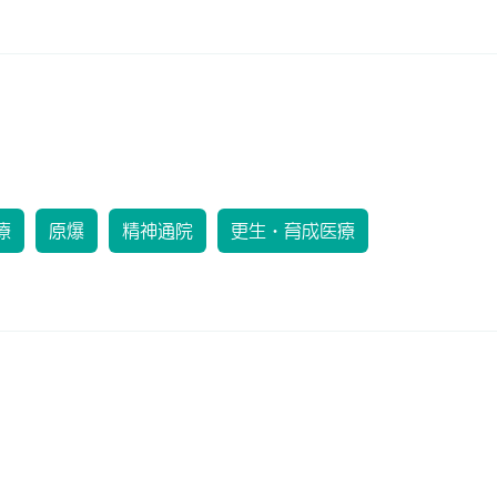
療
原爆
精神通院
更生・育成医療