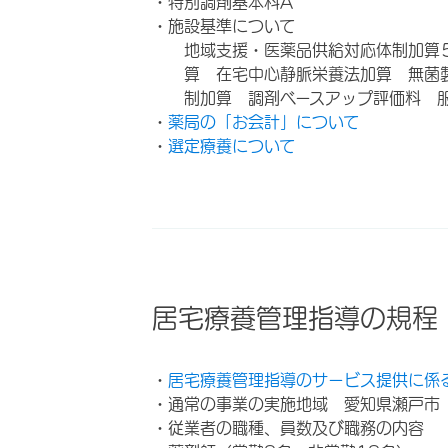
・特別調剤基本料A
・施設基準について
地域支援・医薬品供給対応体制加算
算 在宅中心静脈栄養法加算 無菌
制加算 調剤ベースアップ評価料 
・
薬局の「お会計」について
・
選定療養について
居宅療養管理指導の規程
・
居宅療養管理指導のサービス提供に係
・通常の事業の実施地域 愛知県瀬戸市
・従業者の職種、員数及び職務の内容