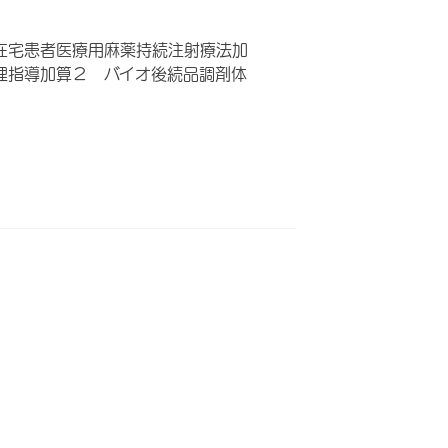
在宅患者医療用麻薬持続注射療法加
理指導加算２ バイオ後続品調剤体