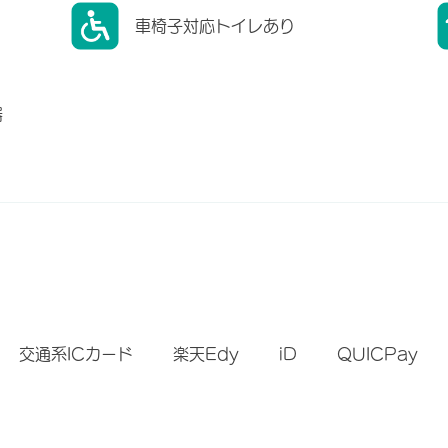
車椅子対応トイレあり
器
）
交通系ICカード
楽天Edy
iD
QUICPay