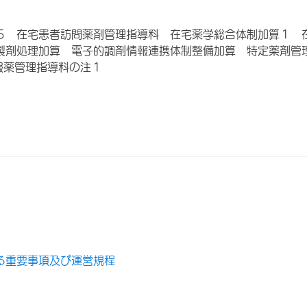
５ 在宅患者訪問薬剤管理指導料 在宅薬学総合体制加算１ 
製剤処理加算 電子的調剤情報連携体制整備加算 特定薬剤管
服薬管理指導料の注１
る重要事項及び運営規程