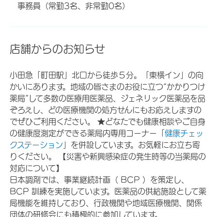
事務員（常勤3名、非常勤0名）
店舗からのお知らせ
小田急「町田駅」北口から徒歩５分。「東横イン」の向
かいにあります。地域の皆さまのお役に立つ“かかりつけ
薬局”して多数の医療用医薬品、ジェネリック医薬品を品
ぞろえし、どの医療機関の処方せんにもお応えしますの
でぜひご利用ください。 ★どなたでも健康相談やご自身
の健康度測定ができる薬局内専用コーナー「
健康チェッ
クステーション
」を併設しています。お気軽にお立ち寄
りください。 【災害や新興感染症の発生時等の当薬局の
対応について】
日本調剤では、事業継続計画（ BCP ）を策定し、
BCP 訓練を実施しています。医薬品の供給施設として薬
局機能を維持しており、行政機関や地域医療機関、関係
団体の研修会にも積極的に参加しています。