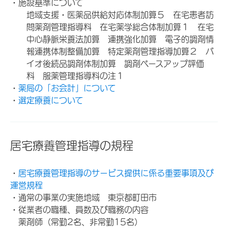
・施設基準について
地域支援・医薬品供給対応体制加算５ 在宅患者訪
問薬剤管理指導料 在宅薬学総合体制加算１ 在宅
中心静脈栄養法加算 連携強化加算 電子的調剤情
報連携体制整備加算 特定薬剤管理指導加算２ バ
イオ後続品調剤体制加算 調剤ベースアップ評価
料 服薬管理指導料の注１
・
薬局の「お会計」について
・
選定療養について
居宅療養管理指導の規程
・
居宅療養管理指導のサービス提供に係る重要事項及び
運営規程
・通常の事業の実施地域 東京都町田市
・従業者の職種、員数及び職務の内容
薬剤師（常勤2名、非常勤15名）