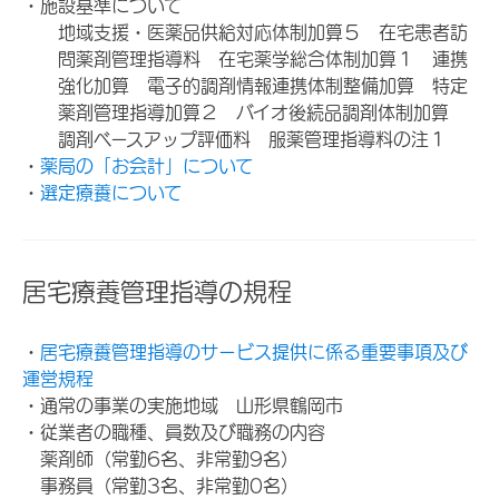
・施設基準について
地域支援・医薬品供給対応体制加算５ 在宅患者訪
問薬剤管理指導料 在宅薬学総合体制加算１ 連携
強化加算 電子的調剤情報連携体制整備加算 特定
薬剤管理指導加算２ バイオ後続品調剤体制加算
調剤ベースアップ評価料 服薬管理指導料の注１
・
薬局の「お会計」について
・
選定療養について
居宅療養管理指導の規程
・
居宅療養管理指導のサービス提供に係る重要事項及び
運営規程
・通常の事業の実施地域 山形県鶴岡市
・従業者の職種、員数及び職務の内容
薬剤師（常勤6名、非常勤9名）
事務員（常勤3名、非常勤0名）