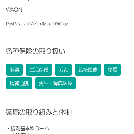
WAON
PayPay、auPAY、d払い、楽天Pay
各種保険の取り扱い
麻薬
生活保護
労災
結核医療
原爆
精神通院
更生・育成医療
薬局の取り組みと体制
・調剤基本料３－ハ