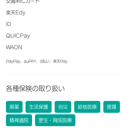
交通系ICカード
楽天Edy
iD
QUICPay
WAON
PayPay、auPAY、d払い、楽天Pay
各種保険の取り扱い
麻薬
生活保護
労災
結核医療
原爆
精神通院
更生・育成医療