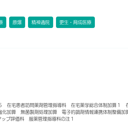
療
原爆
精神通院
更生・育成医療
５ 在宅患者訪問薬剤管理指導料 在宅薬学総合体制加算１ 
強化加算 無菌製剤処理加算 電子的調剤情報連携体制整備加
アップ評価料 服薬管理指導料の注１