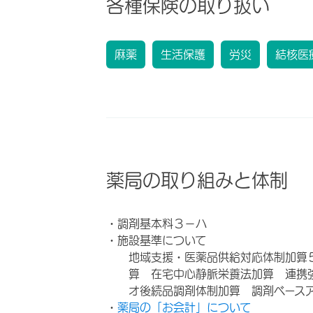
各種保険の取り扱い
麻薬
生活保護
労災
結核医
薬局の取り組みと体制
・調剤基本料３－ハ
・施設基準について
地域支援・医薬品供給対応体制加算
算 在宅中心静脈栄養法加算 連携
オ後続品調剤体制加算 調剤ベース
・
薬局の「お会計」について