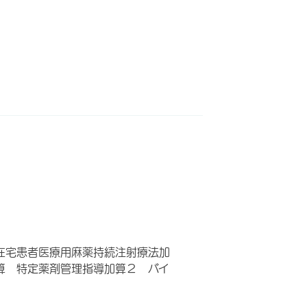
在宅患者医療用麻薬持続注射療法加
算 特定薬剤管理指導加算２ バイ