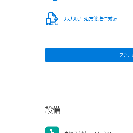
ルナルナ 処方箋送信対応
アプリ
設備