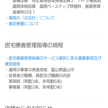
整備加算 特定薬剤管理指導加算２ バイオ後続品
調剤体制加算 調剤ベースアップ評価料 服薬管理
指導料の注１
・
薬局の「お会計」について
・
選定療養について
居宅療養管理指導の規程
・
居宅療養管理指導のサービス提供に係る重要事項及び
運営規程
・通常の事業の実施地域 富山県富山市
・従業者の職種、員数及び職務の内容
薬剤師（常勤3名、非常勤6名）
事務員（常勤2名、非常勤0名）