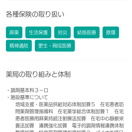
各種保険の取り扱い
麻薬
生活保護
労災
結核医療
原爆
精神通院
更生・育成医療
薬局の取り組みと体制
・調剤基本料３－ロ
・施設基準について
地域支援・医薬品供給対応体制加算５ 在宅患者訪
問薬剤管理指導料 在宅薬学総合体制加算１ 在宅
患者医療用麻薬持続注射療法加算 在宅中心静脈栄
養法加算 連携強化加算 電子的調剤情報連携体制