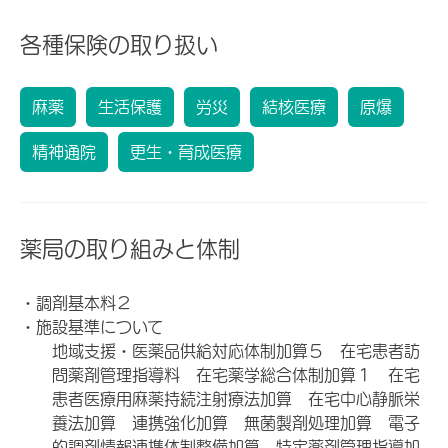
各種保険の取り扱い
麻薬
生活保護
労災
結核医療
原爆
精神通院
更生・育成医療
薬局の取り組みと体制
・調剤基本料２
・施設基準について
地域支援・医薬品供給対応体制加算５ 在宅患者訪
問薬剤管理指導料 在宅薬学総合体制加算１ 在宅
患者医療用麻薬持続注射療法加算 在宅中心静脈栄
養法加算 連携強化加算 無菌製剤処理加算 電子
的調剤情報連携体制整備加算 特定薬剤管理指導加