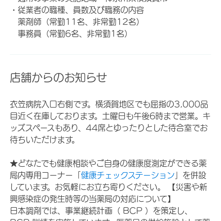
・従業者の職種、員数及び職務の内容
薬剤師（常勤11名、非常勤12名）
事務員（常勤6名、非常勤1名）
店舗からのお知らせ
衣笠病院入口右側です。横須賀地区でも屈指の3,000品
目近く在庫しております。土曜日も午後6時まで営業。キ
ッズスペースもあり、44席とゆったりとした待合室でお
待ちいただけます。
★どなたでも健康相談やご自身の健康度測定ができる薬
局内専用コーナー「
健康チェックステーション
」を併設
しています。お気軽にお立ち寄りください。 【災害や新
興感染症の発生時等の当薬局の対応について】
日本調剤では、事業継続計画（ BCP ）を策定し、