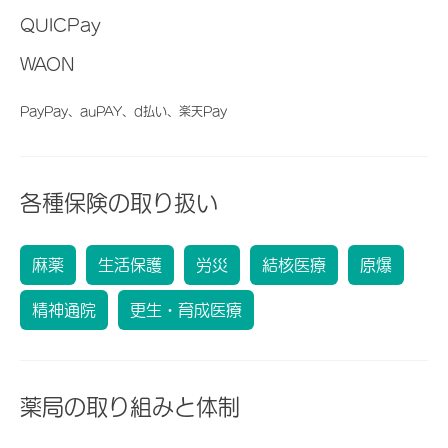
QUICPay
WAON
PayPay、auPAY、d払い、楽天Pay
各種保険の取り扱い
麻薬
生活保護
労災
結核医療
原爆
精神通院
更生・育成医療
薬局の取り組みと体制