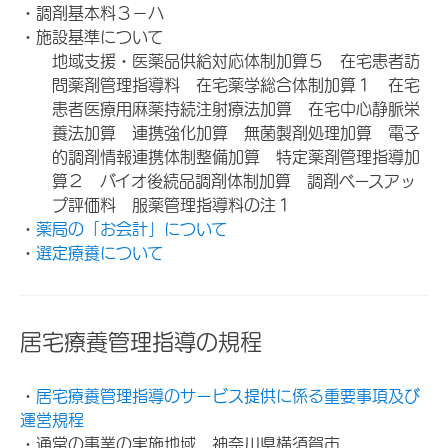
・調剤基本料３－ハ
・施設基準について
地域支援・医薬品供給対応体制加算５ 在宅患者訪
問薬剤管理指導料 在宅薬学総合体制加算１ 在宅
患者医療用麻薬持続注射療法加算 在宅中心静脈栄
養法加算 連携強化加算 無菌製剤処理加算 電子
的調剤情報連携体制整備加算 特定薬剤管理指導加
算２ バイオ後続品調剤体制加算 調剤ベースアッ
プ評価料 服薬管理指導料の注１
・
薬局の「お会計」について
・
選定療養について
居宅療養管理指導の規程
・
居宅療養管理指導のサービス提供に係る重要事項及び
運営規程
・通常の事業の実施地域 神奈川県横須賀市