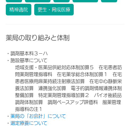
精神通院
更生・育成医療
薬局の取り組みと体制
・調剤基本料３－ハ
・施設基準について
地域支援・医薬品供給対応体制加算５ 在宅患者訪
問薬剤管理指導料 在宅薬学総合体制加算１ 在宅
患者医療用麻薬持続注射療法加算 在宅中心静脈栄
養法加算 連携強化加算 電子的調剤情報連携体制
整備加算 特定薬剤管理指導加算２ バイオ後続品
調剤体制加算 調剤ベースアップ評価料 服薬管理
指導料の注１
・
薬局の「お会計」について
・
選定療養について