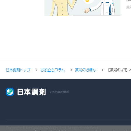
め
薬
お
日本調剤トップ
お役立ちコラム
薬局のきほん
【薬局のギモン
お客さま向け情報
Copyright © NIHON CHOUZAI Co., Ltd. All rights reserved.