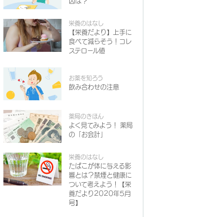
因は？
栄養のはなし
【栄養だより】上手に
食べて減らそう！コレ
ステロール値
お薬を知ろう
飲み合わせの注意
薬局のきほん
よく見てみよう！ 薬局
の「お会計」
栄養のはなし
たばこが体に与える影
響とは？禁煙と健康に
ついて考えよう！【栄
養だより2020年5月
号】