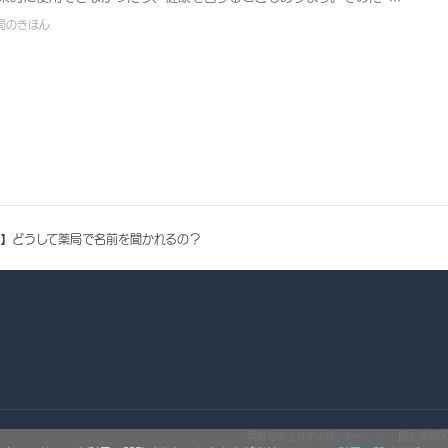
、薬剤師から患者さまにお薬の適切な使用法や、副作用などの情報を
局のきほん
伝えしています。それを「服薬指導」といいます。
】どうして薬局で名前を聞かれるの？
情報セキュリティポリシー
個人情報保