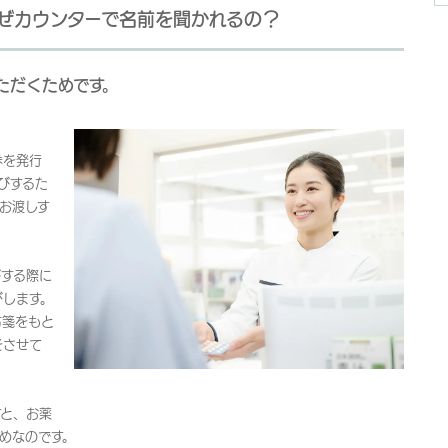
なぜカウンターで名前を聞かれるの？
ただくためです。
券を発行
びするた
お渡しす
びする際に
びします。
方箋をもと
をさせて
すと、お薬
めなのです。