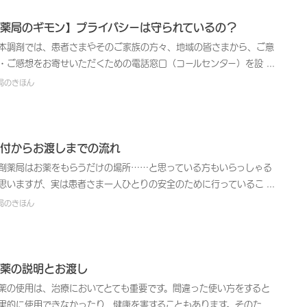
薬局のギモン】プライバシーは守られているの？
本調剤では、患者さまやそのご家族の方々、地域の皆さまから、ご意
・ご感想をお寄せいただくための電話窓口（コールセンター）を設置
ています。皆さまが抱いている薬局に対する素朴なギモンの中から、
局のきほん
くつかをご紹介・お答えします。
付からお渡しまでの流れ
剤薬局はお薬をもらうだけの場所……と思っている方もいらっしゃる
思いますが、実は患者さま一人ひとりの安全のために行っていること
あるのです。
局のきほん
薬の説明とお渡し
薬の使用は、治療においてとても重要です。間違った使い方をすると
果的に使用できなかったり、健康を害することもあります。そのた