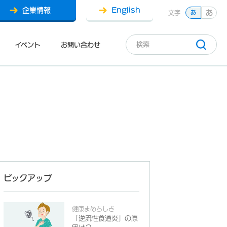
企業情報
English
あ
文字
あ
イベント
お問い合わせ
ピックアップ
健康まめちしき
「逆流性食道炎」の原