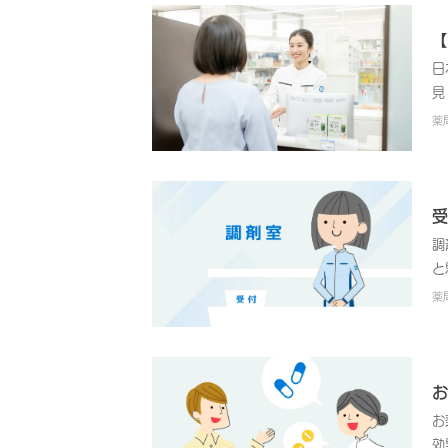
【
日
見
し
薬
い
受
調
と
が
薬
お
お
効