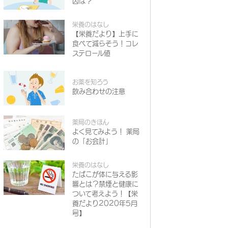
因は？
栄養のはなし
【栄養だより】上手に
食べて減らそう！コレ
ステロール値
お薬を知ろう
飲み合わせの注意
薬局のきほん
よく見てみよう！ 薬局
の「お会計」
栄養のはなし
たばこが体に与える影
響とは？禁煙と健康に
ついて考えよう！【栄
養だより2020年5月
号】