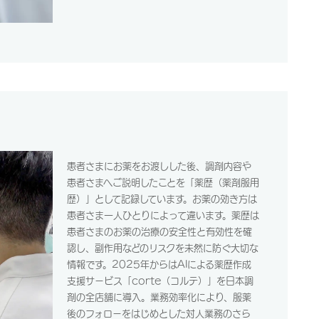
患者さまにお薬をお渡しした後、調剤内容や
患者さまへご説明したことを「薬歴（薬剤服用
歴）」として記録しています。お薬の効き方は
患者さま一人ひとりによって違います。薬歴は
患者さまのお薬の治療の安全性と有効性を確
認し、副作用などのリスクを未然に防ぐ大切な
情報です。2025年からはAIによる薬歴作成
支援サービス「corte（コルテ）」を日本調
剤の全店舗に導入。業務効率化により、服薬
後のフォローをはじめとした対人業務のさら