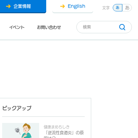
企業情報
English
あ
文字
あ
イベント
お問い合わせ
ピックアップ
健康まめちしき
「逆流性食道炎」の原