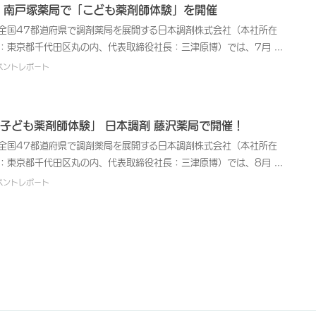
、公益社団法人川口青年会議所が主催する、小学生から高校生までを
 南戸塚薬局で「こども薬剤師体験」を開催
象とした職業体験イベントです。川口市内の商店や企業が出展し、実
国47都道府県で調剤薬局を展開する日本調剤株式会社（本社所在
の仕事を楽しく知ることができる小・中学生向け職業体験コーナー
：東京都千代田区丸の内、代表取締役社長：三津原博）では、7月31
、地元企業による高校生のための企業説明会を実施しました。 今
（日）、日本調剤 南戸塚薬局（神奈川県横浜市）で「こども薬剤師体
ベントレポート
、当社では、小・中学生向け職業体験ブースにおいて、「子ども薬剤
」を開催しました。夏休みの自由研究のテーマにと、薬剤師の仕事に
体験」を開催しました。会場には、実際に薬局で使用している調剤台
味がある地元の子どもたち8名が参加し、薬に見立てたお菓子で調剤
調剤機器を設置し、参加者は子ども用の白衣を着用し、模擬処方せん
験を行いました。 日本調剤では、地域の子どもたちを対象に、薬剤
子ども薬剤師体験」 日本調剤 藤沢薬局で開催！
もとに、薬に見立てたお菓子やジュースを計量したり、チョコクリー
の仕事の意義ややりがいを感じてもらい、薬を正しく飲むことの重要
を混ぜたりする調剤業務を体験しました。 当日は、就学前の小さな
国47都道府県で調剤薬局を展開する日本調剤株式会社（本社所在
を理解してもらうためのイベントを各地で開催しています。これまで
子さまから中学生まで、約80名の子どもたちにご参加いただきまし
：東京都千代田区丸の内、代表取締役社長：三津原博）では、8月20
、オリジナルテキストを用いて薬の形や薬剤師の役割、薬局の使い方
。普段はなかなか経験できない本格的な薬剤師体験ができるとあっ
（土）・27日（土）の2日間にわたり、日本調剤 藤沢薬局（神奈川
どを紹介する「おくすり教室」や、白衣を着用し、現場で実際に使用
ベントレポート
、定員を超える希望者が集まるなど、大盛況でした。 薬を一包みず
藤沢市）で「こども薬剤師体験」を開催しました。夏休みの自由研究
ている調剤機器を使って調剤する「薬剤師体験」などを行っていま
に分ける分包機を使った調剤体験では、実際に分包された“薬”が出て
テーマにと、薬剤師の仕事に興味がある地元の子どもたち計13名が
。 今回は、神奈川県横浜市にある日本調剤 南戸塚薬局で、地域に住
るのを見て、子どもたちは「すごい！」と興味津々。中には、将来薬
加し、薬に見立てたお菓子やジュースで調剤体験を行いました。 当
子どもたちを対象に薬剤師体験を実施しました。当日は、夏休みの宿
師になりたいと考えている方もいて、「良い経験になった」と大満足
では、地域の子どもたちを対象に、薬剤師の仕事の意義ややりがいを
の自由研究のテーマにと、5歳児2名、小学3年生5名、中学生1名の
様子でした。 イベントを運営した薬剤師にとっても、子ども薬剤師
じてもらい、薬を正しく飲むことの重要性を理解してもらうためのイ
8名の子どもたちが参加。分包機を使って薬に見立てたお菓子を一包
験を通して、子どもたちや保護者の方に薬剤師の仕事内容への理解を
ントを各地で開催しています。これまでに、オリジナルテキストを用
つにまとめたり、水剤の代わりにジュースで調剤を体験したりしまし
めてもらうことができた、良い機会となりました。 日本調剤では、
て薬の形や薬剤師の役割、薬局の使い方などを紹介する「おくすり教
。 分包機にセットしたお菓子が、一包ずつ袋にきちんと入って出て
療サービスを提供する企業として、今後も地域の皆さまへお薬や健康
」や、白衣を着用し、現場で実際に使用している調剤機器を使って調