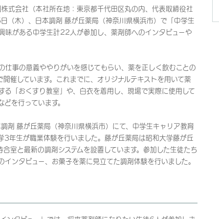
剤株式会社（本社所在地：東京都千代田区丸の内、代表取締役社
5日（木）、日本調剤 藤が丘薬局（神奈川県横浜市）で「中学生
興味がある中学生計22人が参加し、薬剤師へのインタビューや
の仕事の意義ややりがいを感じてもらい、薬を正しく飲むことの
で開催しています。これまでに、オリジナルテキストを用いて薬
する「おくすり教室」や、白衣を着用し、現場で実際に使用して
などを行っています。
本調剤 藤が丘薬局（神奈川県横浜市）にて、中学生キャリア教育
学3年生が職業体験を行いました。藤が丘薬局は昭和大学藤が丘
待合室と最新の調剤システムを設置しています。参加した生徒たち
のインタビュー、お菓子を薬に見立てた調剤体験を行いました。