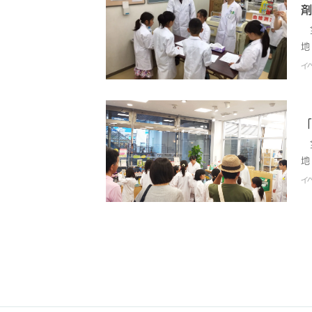
は
剤
対
全
際
地
や
日
イ
回
験
師
興
や
体
「
を
師
ム
全
性
お
地
に
た
日
な
イ
て
県
し
つ
の
す
く
参
む
剤
社
題
の
感
計
体
ベ
ず
深
い
た
医
室