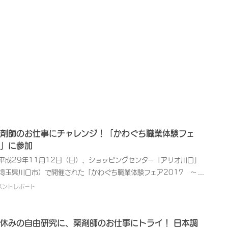
剤師のお仕事にチャレンジ！「かわぐち職業体験フェ
」に参加
成29年11月12日（日）、ショッピングセンター「アリオ川口」
埼玉県川口市）で開催された「かわぐち職業体験フェア2017 ～知
うよ川口！働こうよ川口！～」に日本調剤川口薬局をはじめとする市
ベントレポート
の3店舗が参加しました。小・中学生を中心とした約80名の子どもた
が薬剤師の仕事を体験し、終了後には修了証を配布しました。 「か
ぐち職業体験フェア2017 ～知ろうよ川口！働こうよ川口！～」
休みの自由研究に、薬剤師のお仕事にトライ！ 日本調