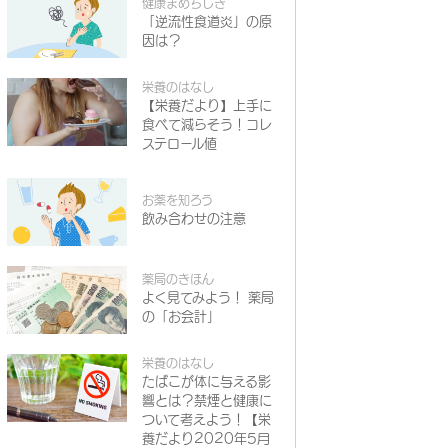
健康まめちしき
「逆流性食道炎」の原
因は？
栄養のはなし
【栄養だより】上手に
食べて減らそう！コレ
ステロール値
お薬を知ろう
飲み合わせの注意
薬局のきほん
よく見てみよう！ 薬局
の「お会計」
栄養のはなし
たばこが体に与える影
響とは？禁煙と健康に
ついて考えよう！【栄
養だより2020年5月