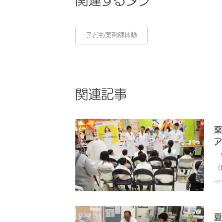
子ども薬剤師体験
関連記事
薬
ア
平
（
ろ
イ
内
ち
わ
夏