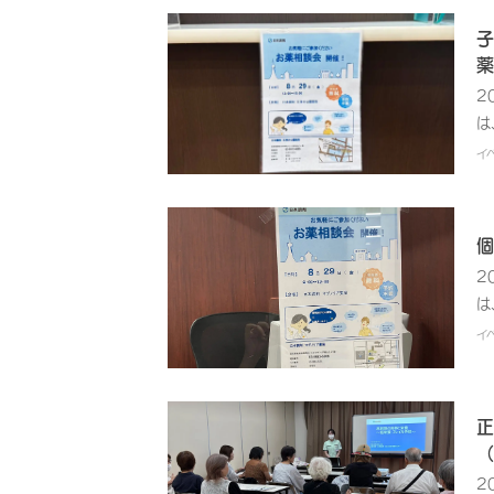
識
の
開
子
サ
啓
薬
し
承
2
定
薬
は
後
の
薬
イ
値
い
療
の
お
意
い
一
主
提
個
不
る
医
薬
2
に
ん
て
は
し
管
け
う
ク
イ
【
ま
献
残
時
丈
理
の
主
で
ま
さ
実
正
ン
康
い
数
（
た
る
れ
え
2
方
ど