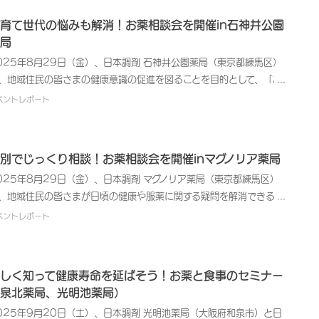
の向上などを目的とした健康イベントを開催しています。また、自主
相談を受けているケアマネジャーの方々に、薬局で提供している健康
催以外の各種健康関連イベントにも積極的に参画して、健康に関する
育て世代の悩みも解消！お薬相談会を開催in石神井公園
ポートを実際に体験していただくため、測定ブースを会場に設置しま
発活動に取り組んでいます。薬局では日頃からお薬に関するご相談を
局
た。当日は、筋肉量や体脂肪量などを詳しく確認できる「体組成測
っておりますが、処方薬だけでなく、日常的に使用する市販薬（OTC
025年8月29日（金）、日本調剤 石神井公園薬局（東京都練馬区）
」と、血管の健康状態を示す「血管年齢測定」を実施しました。測定
）やサプリメントとの飲み合わせに関する不安を解消し、QOL（生活
、地域住民の皆さまの健康意識の促進を図ることを目的として、「お
には、参加された皆さまに結果をお渡しし、管理栄養士や薬剤師が数
質）の向上を目指したサポートを目的に、今回「お薬相談会」を開催
相談会」を開催いたしました。日本調剤では、地域社会に貢献する医
ベントレポート
の見方をご説明したほか、健康相談を実施しました。ケアマネジャー
たしました。当日は、来局された皆さまのご希望に応じて、薬剤師が
サービス提供企業として、地域住民の皆さまの健康維持・管理、未病
皆さまご自身に、薬局の測定機器を活用したサービスを直に体験して
薬に関する日ごろの疑問や不安について個別にお答えしました。その
識の向上などを目的とした健康イベントを開催しています。また、自
ただくことで、薬局が地域の皆さまへどのような支援やアドバイスを
例として、ご家族が複数の病院から多くの薬を処方されていることに
開催以外の各種健康関連イベントにも積極的に参画して、健康に関す
供できるかを知っていただく良い機会となりました。日本調剤では、
別でじっくり相談！お薬相談会を開催inマグノリア薬局
安を感じている方からの相談を受けました。薬剤師が一つひとつのお
啓発活動に取り組んでいます。本イベントは、薬に関する幅広い疑問
療サービスを提供する企業として、地域の生活者の皆さまはもちろ
の詳細を確認し、現在の飲み合わせに問題がないこと、また、継続し
025年8月29日（金）、日本調剤 マグノリア薬局（東京都練馬区）
対応する相談会として、薬剤師が個別にご相談に応じる形で実施いた
、地域医療・福祉を支える関係機関の皆さまとも連携し、今後も健康
服用していくことの必要性などを丁寧に説明。ご家族の服薬管理にお
、地域住民の皆さまが日頃の健康や服薬に関する疑問を解消できるよ
ました。ご参加者からは、複数の病院から処方された薬の併用チェッ
理に関する情報提供やサポートの機会を積極的に設けてまいります。
る不安が解消され、「安心して服用を続けられる」と喜ばれました。
、「お薬相談会」を開催いたしました。日本調剤では、地域社会に貢
の他、「以前もらった薬が残っているが、今回も使えるか」といった
ベントレポート
イベント概要】開催日時：2026年4月14日（火）午後2時～午後4
た、「処方薬を飲んでいるが、市販の風邪薬や痛み止めを飲んでも大
する医療サービス提供企業として、地域住民の皆さまの健康維持・管
薬（飲み残し）に関する相談も多く寄せられました。薬剤師が、お薬
会 場：ふくふくプラザ（福岡県福岡市中央区荒戸3丁目3-39）
夫か？」や「健康のために飲んでいるサプリメントは薬と一緒に飲ん
、未病意識の向上などを目的とした健康イベントを開催しています。
使用期限や薬の安全な管理方法をご説明しました。また、小さなお子
 催：アンピールケアプランセンター参加薬局：日本調剤 城南薬局
良いか？」といったご相談も多数寄せられました。市販薬やサプリメ
た、自主開催以外の各種健康関連イベントにも積極的に参画して、健
まが「粉薬をどうしても嫌がって飲んでくれない」「シロップ薬を吐
施内容：・体組成測定・血管年齢測定・健康相談、結果説明参加人
しく知って健康寿命を延ばそう！お薬と食事のセミナー
トの中には、処方薬と有効成分が重複したり、薬の効果に影響を与え
に関する啓発活動に取り組んでいます。薬局では日頃からお薬に関す
てしまう」といった、保護者の方からのご相談も多数ありました。こ
：約60名
泉北薬局、光明池薬局）
りするものがあります。薬剤師が成分を細かくチェックし、安全に使
ご相談を承っておりますが、複数の医療機関からお薬をもらっている
に対し、「混ぜても大丈夫な食品（例：少量のプリン、アイスな
る組み合わせや、服用を控えるべき製品について具体的にアドバイス
025年9月20日（土）、日本調剤 光明池薬局（大阪府和泉市）と日
や、ご家族のお薬の管理をされている方など、特に不安を抱えやすい
）」や、「薬を飲んだ後にすぐにご褒美をあげる」といった具体的な