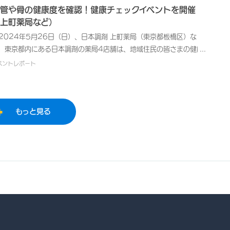
、模擬処方箋を利用した本格的な調剤体験に挑戦！お菓子をお薬に見
ひがした村まつり」へ参加するのは今年で3回目となります。 日本
管や骨の健康度を確認！健康チェックイベントを開催
虚弱）」について解説しました。健康寿命の重要性を伝え、「手ばか
て、錠剤の一包化、散薬（粉薬）の分包、薬袋の作成を体験していた
剤では、地域社会に貢献する医療サービス提供企業として、地域住民
上町薬局など）
栄養法」など、日々の食事で簡単に実践できる栄養バランスの取り方
きました。分包機は実際に薬局でも使用しているものを会場に持ち込
皆さまの健康維持・管理、未病意識の向上などを目的とした健康イベ
分かりやすく紹介しました。「今日聞いた知識を知り合いに伝えた
024年5月26日（日）、日本調剤 上町薬局（東京都板橋区）な
だため、保護者の方々も熱心にご覧になっていました。 イベント
トを開催しています。また、自主開催以外の各種健康関連イベントに
」という声をいただくなど、高い反響をいただきました。日本調剤で
、東京都内にある日本調剤の薬局4店舗は、地域住民の皆さまの健康
、ご参加いただいた子どもたちからは「楽しかった」という感想を多
積極的に参画して、健康に関する啓発活動に取り組んでいます。 本
、医療サービスを提供する企業として、今後も地域の皆さまへお薬や
識の促進を図ることを目的として、杉並区立東田小学校（東京都杉並
ベントレポート
いただきました。中には「将来薬剤師になりたい」といった声も聞か
ベントでは、手軽に健康度チェックができる各種測定機器を揃えて、
康管理に関する情報提供の機会を積極的に設けてまいります。
）で開催された「ひがした村まつり」において、杉並区地域包括支援
、子どもたちの未来の選択肢を広げるきっかけにもなったようです。
血管年齢測定」「握力測定」「骨健康度測定」の3つの測定を実施し
ンターケア24松ノ木と共同で、2023年に続き健康チェックイベント
した。参加された方々は、測定を通してご自身の健康状態を振り返る
開催いたしました。 日本調剤では、地域社会に貢献する医療サービ
い機会となりました。 イベントには大人から子供まで幅広い年代の
提供企業として、地域住民の皆さまの健康維持・管理、未病意識の向
もっと見る
にご参加いただきました。特に握力測定では、ご自身の数値を確認し
などを目的とした健康イベントを開催しています。また、自主開催以
ご家族やご友人と競い合ったり、平均値と比較したりする姿が多く見
の各種健康関連イベントにも積極的に参画して、健康に関する啓発活
けられました。 参加された方からは「昨年も参加したから数値がど
に取り組んでいます。 本イベントでは、手軽に健康度チェックがで
変わったか知りたい」という継続的な健康意識の高さがうかがえるお
る各種測定機器を揃えて、「血管年齢測定」「骨健康度測定」「握力
葉や、「薬局さんがこんなことをしているなんて知らなかった」と薬
定」の3つの測定を実施しました。測定後には測定結果の見方や健康
の新たな側面を知っていただく機会になったというご感想も寄せら
理の方法などについて、管理栄養士よりご説明しました。また、お薬
、大変好評でした。
関するご相談を受け付けるためのブースを設置し、日ごろ使っている
薬について、薬剤師が個別にご質問にお答えしました。 イベント
、ご参加者からは「体の健康状態をチェックすることができてよかっ