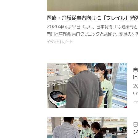
医療・介護従事者向けに「フレイル」勉強
2026年6月22日（月）、日本調剤 山手通薬局
西日本平郁会 𠮷田クリニックと共催で、地域の
践ガイド」を開催いたしました。日本調剤では、
イベントレポート
健康維持・管理、未病意識の向上などを目的とした
イベントにも積極的に参画して、健康に関する啓発
活躍されているケアマネジャーや訪問看護師などの
自
1部では、在宅医療に積極的に取り組まれている
i
をテーマにご講義いただきました。続く第2部は
やすい知識を、クイズや栄養補助食品の試食を交え
2
筋肉量が減少する「サルコペニア」を予防するため
い
ぱく質の吸収を高める工夫や、手軽にたんぱく質が
目
イ
た、経済的な理由でたんぱく質を摂取しづらい状
地
やすいさまざまな方法をご提案しました。イベン
健
「実際に自分で食べてみることで、利用者さまに
し
日
勉強会をアットホームな座談会形式で進行したこ
参
ン
者が顔の見える関係性を深める良いきっかけとな
チ