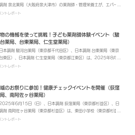
行いました。ご参加者からは、「薬の専門家にサプリメントのことも
調剤 泉北薬局（大阪府泉大津市）の薬剤師・管理栄養士が、エバーラ
々により気軽に、ご相談いただくことを目的に、今回の「お薬相談
夫、さらには服薬介助のテクニックを実演つきでご紹介し、ご好評を
けて、とても参考になった」「市販薬との併用の注意点が分かり、安
ドシティ（大阪府和泉市）にて開催された「いきいきサロン」に参加
」を個別相談形式で開催いたしました。本イベントでは、薬剤師がご
ベントレポート
ただきました。イベント後、ご参加者からは「子どもの薬のことで悩
して服用を続けられることがわかって気持ちが軽くなった」といった
、「お薬と食事のセミナー」を実施しました。日本調剤では、地域社
加者のお薬に関する日頃の疑問や不安について個別にお答えしまし
でいたので、具体的な方法を教えてもらえて助かった」「こんなにじ
声をいただきました。その他にも「相談ブースでゆっくり相談できて
に貢献する医療サービス提供企業として、地域住民の皆様の健康維
。ご参加者は、「家族が飲んでいる薬の種類が多いが、本当にすべて
くりと相談できる機会は貴重で、また参加したい」といったお声をい
かった」とのご感想もあり、お薬に関する疑問を解消し、ご自身やご
・管理、未病意識の向上などを目的とした健康イベントを開催してい
物の機械を使って挑戦！子ども薬剤師体験イベント（駿
要なのか、飲み合わせは大丈夫か」と多剤服用に対する不安を抱えて
だき、日ごろ抱える疑問を解消する良い機会となったようです。⽇本
族の健康について見直す良いきっかけになったようです。⽇本調剤で
す。今回のセミナーは、薬剤師による「ポリファーマシー（多剤服
台薬局、台東薬局、仁生堂薬局）
らっしゃいました。薬剤師が一つひとつのお薬の役割と、現在の飲み
剤では、医療サービスを提供する企業として、今後も地域の皆さまへ
、 医療サービスを提供する企業として、今後も地域の皆さまへお薬や
）」と「薬と食品の相互作用」についての解説、そして管理栄養士に
わせに問題がないことを専門的な見地から丁寧に説明しました。イベ
薬や健康管理に関する情報提供の機会を積極的に設けてまいります。
本調剤 駿河台薬局（東京都千代田区）、日本調剤 台東薬局（東京
康管理に関する情報提供の機会を積極的に設けていきます。
る「高齢期の食事と栄養〜低栄養・フレイル予防〜」の二部構成で実
ト後、ご参加者からは「普段薬をもらいに来るときにはなかなか聞け
台東区）、日本調剤 仁生堂薬局（東京都江東区）は、2025年8月2
されました。まずポリファーマシーについて、お薬の数が多くなるこ
い内容まで、時間をかけて聞いてもらえてよかった」「家族の薬のこ
（土）、NPO法人 いちごの会がこもれび千桜（東京都千代田区）に
ベントレポート
で起こりうる有害事象や服薬過誤のリスク、また複数医療機関を受診
でずっとモヤモヤしていたのがスッキリし、安心して薬を飲ませられ
いて主催した「まなびフェス」に参加し、「子ども薬剤師体験」イベ
ることで生じる問題点を説明し、薬局でお薬を一元管理することがそ
」といったご感想をいただきました。⽇本調剤では、 医療サービスを
トを開催しました。このイベントは、地域の子どもたちに薬剤師の仕
解消につながることをお伝えしました。ご参加いただいた皆さまは熱
供する企業として、今後も地域の皆さまへお薬や健康管理に関する情
への理解を深め、興味を持ってもらうきっかけ作りを目的としていま
域のお祭りに参加！健康チェックイベントを開催（荻窪
にメモを取りながら耳を傾けていらっしゃいました。また薬と食品の
提供の機会を積極的に設けていきます。
。 日本調剤では、地域社会に貢献する医療サービス提供企業とし
局、南阿佐ヶ谷薬局）
互作用については、日常生活で身近な「グレープフルーツジュースと
、地域住民の皆さまの健康維持・管理、未病意識の向上などを目的と
025年6月15日（日）、日本調剤 荻窪薬局（東京都杉並区）、日
圧薬」、「牛乳と抗菌薬」、「納豆とワルファリンカリウム」などの
た健康イベントを継続的に開催しています。また、自主開催以外の各
調剤 南阿佐ヶ谷薬局（東京都杉並区）は、東田小学校（東京都杉並
体的な事例を挙げながら、相互作用が起こる仕組みを解説。気になる
健康関連イベントにも積極的に参画し、健康に関する啓発活動に取り
）で開催された「ひがした村まつり」において、ケア24松の木と共同
ベントレポート
み合わせや食生活について積極的にご質問が寄せられ、ご自身の健康
んでいます。 本イベントには7名の子どもたちにご参加いただきまし
、地域住民の皆さまの健康維持・管理、未病意識の向上などを目的と
ついて深く考えるきっかけとなったようです。管理栄養士による食事
。薬剤師の仕事やお薬について説明した後、子ども用の白衣に着替え
た健康チェックイベントを実施いたしました。日本調剤の薬局がこの
栄養のセミナーでは、高齢期に注意すべき「低栄養」や「フレイル