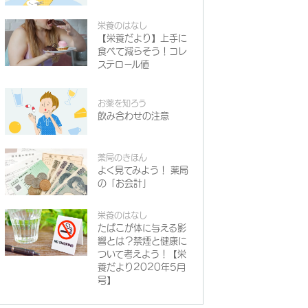
栄養のはなし
【栄養だより】上手に
食べて減らそう！コレ
ステロール値
お薬を知ろう
飲み合わせの注意
薬局のきほん
よく見てみよう！ 薬局
の「お会計」
栄養のはなし
たばこが体に与える影
響とは？禁煙と健康に
ついて考えよう！【栄
養だより2020年5月
号】