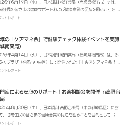
026年6月17日（水）、日本調剤 松江薬局（島根県松江市）では、
機会を積極的に設けていきます。【イベント概要】開催日時：2026
設しており、気軽に健康チェックをしていただくことができます。本
域住民の皆さまの健康サポートおよび健康意識の促進を図ることを目
日本調剤 山手通薬局主催：医療法人社団西日本平郁会 𠮷田クリニッ
ベント期間中は特別に、体組成測定を通常の半額で体験していただき
として、「塩分チェック体験」イベントを開催いたしました。日本調
ベントレポート
薬局、日本調剤 志賀本通薬局実施内容：・第1部：セミナー「『フレ
した。専用の体組成計を用いることで、体重だけでなく、筋肉量や体
では、地域社会に貢献する医療サービス提供企業として、地域住民の
 梅村将成院長）・第2部：管理栄養士による体験学習（指輪っかテスト
肪量のバランスなど、体の詳細な現状を把握することができます。測
さまの健康維持・管理、未病意識の向上などを目的とした健康イベン
）参加人数：6名
後には、減量や健康維持に向けた現状把握に役立てていただけるよう
を開催しています。また、自主開催以外の各種健康関連イベントにも
域の「ケアマネ会」で健康チェック体験イベントを実施
理栄養士からアドバイスすると共に、継続的な健康管理の観点から、
極的に参画して、健康に関する啓発活動に取り組んでいます。塩分を
城南薬局）
か月～半年後の再測定をおすすめしました。また、ご希望の方には、
剰に摂取すると、血圧の上昇を招き、生活習慣病のリスクを高める可
026年4月14日（火）、日本調剤 城南薬局（福岡県福岡市）は、ふ
々の食生活に取り入れやすい「日本調剤の青汁PREMIUM」や「日本
性があります。日頃から塩分計を活用してご家庭の味付けを見直した
ふくプラザ（福岡市中央区）にて開催された「中央区ケアマネ会 令和
剤の葛花珈琲」の試飲をご提供しました。イベント後、ご参加者から
、減塩タイプの食品をうまく取り入れたりすることで、無理なく塩分
年度 第8回運営委員会」に協力機関として参画し、体組成測定および
ベントレポート
「減量をしないといけないと感じているので、現状が把握できてよか
取量をコントロールし、高血圧予防につなげることが大切です。参加
管年齢測定を実施いたしました。日本調剤では、地域社会に貢献する
た」といったお声もいただきました。ご自身の健康や生活習慣につい
向けに実施した減塩についての意識調査では、「興味はあるがやって
療サービス提供企業として、一般の地域住民の皆さまに向けた健康啓
見直すよいきっかけになったようです。⽇本調剤では、医療サービス
ない」と回答した方が最も多く、高血圧などの症状がないために特に
活動に加え、地域の医療・介護の現場を支える専門職の皆さまとの連
門家による安心のサポート！お薬相談会を開催 in高野台
提供する企業として、今後も地域の皆さまへお薬や健康管理に関する
策の必要性を感じていない方もいらっしゃることが分かりました。今
やサポート活動も積極的に行っています。薬局のリソースを活用し、
局
報提供の機会を積極的に設けていきます。【イベント概要】開 催 日
のイベントでは、薬局でもご購入いただける塩分計を使用し、塩分濃
職種連携を深めることで、地域全体の健康増進に寄与することを目指
：2026年5月18日（月）～22日（金）午前9時～午後5時会 場：
025年8月30日（土）、日本調剤 高野台薬局（東京都練馬区）にお
の測定をご体験いただきました。ご参加者からは、「便利ですね」
ています。本イベントは、福岡市中央区の介護を支えるケアマネジャ
本調剤 松江薬局実 施 内 容：・体組成測定、管理栄養士によるアドバ
て、地域住民の皆さまの健康意識の促進を図ることを目的として、お
減塩に気を付けて料理をしているが、自分で作っていると塩分が少な
の皆さまが集まる「ケアマネ会」（主催：アンピールケアプランセン
ス・プライベートブランド商品の試飲（日本調剤の青汁PREMIUM、
相談会を開催いたしました。日本調剤では、地域社会に貢献する医療
ベントレポート
かわからなくなるので、いいですね」といったお声が寄せられまし
ー）において、「リフレッシュ研修（介護保険外サービス体験会）」
本調剤の葛花珈琲）参 加 人 数：6名
ービス提供企業として、地域住民の皆さまの健康維持・管理、未病意
。
プログラムの一環として実施いたしました。日ごろ地域の皆さまから