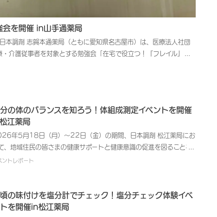
会を開催 in山手通薬局
と日本調剤 志賀本通薬局（ともに愛知県名古屋市）は、医療法人社団
医療・介護従事者を対象とする勉強会「在宅で役立つ！『フレイル』実
地域社会に貢献する医療サービス提供企業として、地域住民の皆さまの
健康イベントを開催しています。また、自主開催以外の各種健康関連
活動に取り組んでいます。本勉強会は、日々在宅医療や介護の現場で
皆さまに向けて、講義と体験学習の2部構成で実施いたしました。第
分の体のバランスを知ろう！体組成測定イベントを開催
田クリニックの梅村将成院長より、「『フレイル』について考える」
n松江薬局
、山手通薬局と志賀本通薬局の管理栄養士が講師を務め、現場で実践し
て学んでいただける演習パートとしました。加齢・老化に伴い筋力や
026年5月18日（月）～22日（金）の期間、日本調剤 松江薬局にお
には、十分なたんぱく質を摂取することが必要とされています。たん
て、地域住民の皆さまの健康サポートと健康意識の促進を図ることを
摂れるコンビニ弁当の選び方などをクイズ形式で解説しました。ま
的として、体組成測定イベントを開催いたしました。日本調剤では、
ベントレポート
況も想定し、患者さまや利用者さまの生活状況に合わせて現場で実践し
域社会に貢献する医療サービス提供企業として、地域住民の皆さまの
ト後、ご参加者さまからは「栄養補助食品が意外に食べやすかった」
康維持・管理、未病意識の向上などを目的とした健康イベントを開催
勧めやすくなった」といった嬉しいお声が多数寄せられました。また、
ています。また、自主開催以外の各種健康関連イベントにも積極的に
頃の味付けを塩分計でチェック！塩分チェック体験イベ
とで、ご参加者さま同士にも新たなつながりが生まれ、地域の医療従事
画して、健康に関する啓発活動に取り組んでいます。松江薬局は健康
トを開催in松江薬局
りました。日本調剤では、医療サービスを提供する企業として、今後も
ェックステーションを併設する店舗です。さまざまな健康測定機器を