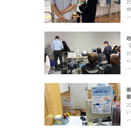
2
地域の皆さまへお薬や健康管理に関する情報提供の
常
地
年6月22日（月）午後5時～午後6時30分会場：
イ
的
イ
ク、日本調剤株式会社参加薬局：日本調剤 山手通
ま
剤
イル』について考える」（講師：𠮷田クリニック
脂
皆
実践、たんぱく質クイズ、栄養補助食品の試食など
定
ト
地
管
積
（
3
過
2
日
能
く
調
り
7
イ
は
摂
血
っ
者
医
て
い
発
専
を
対
携
薬
情
回
多
時
2
度
し
日
い
「
ー
イ
薬
イ
い
タ
日
サ
た
の