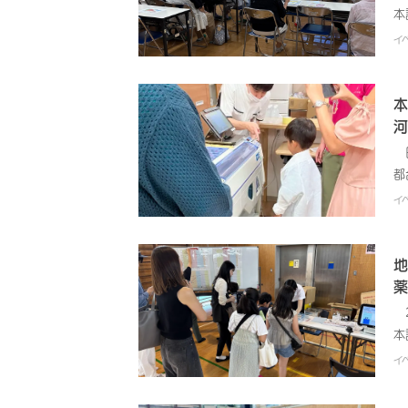
を
本
方
工
聞
ン
会
イ
い
心
し
参
ん
お
会
た
っ
よ
持
本
必
た
家
ま
河
い
調
は
用
合
お
日
健
よ
ン
都
施
な
日
イ
と
と
お
す
る
ン
の
提
事
地
心
報
す
薬
相
て
2
降
し
本
具
種
区
イ
飲
組
で
に
た
し
と