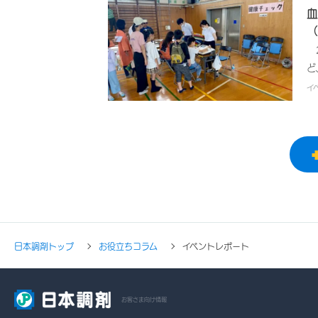
て
「
血
（
立
調
（
り
だ
の
を
2
ん
ン
い
ど
後
も
は
意
イ
数
イ
健
区
れ
「
セ
ま
を
良
ス
方
上
て
外
受
動
う
き
言
測
日本調剤トップ
お役立ちコラム
イベントレポート
局
管
れ
に
お
お客さま向け情報
後