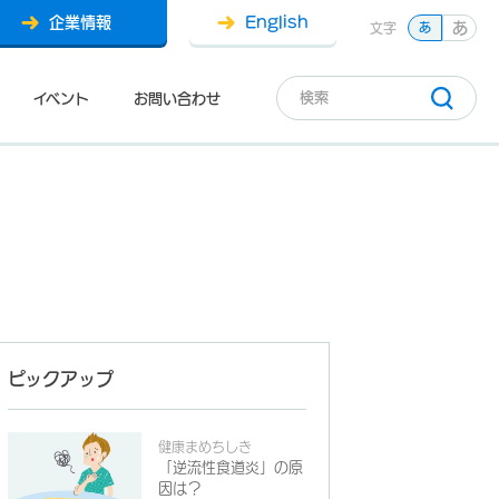
企業情報
English
あ
文字
あ
イベント
お問い合わせ
ピックアップ
健康まめちしき
「逆流性食道炎」の原
因は？