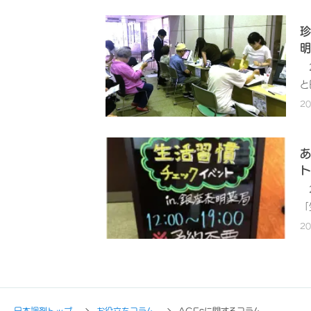
事
で
し
る
て
的
珍
ー
ー
薬
明
い
測
し
ス
2
尿
り
る
と
い
蓄
時
央
2
し
「
調
チ
る
っ
数
す
た
左
理
あ
の
定
ま
ト
い
か
康
供
2
つ
ベ
提
「
さ
い
2
社
2
オ
「
上
維
と
ー
い
な
験
参
後
と
明
設
か
を