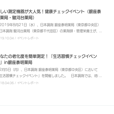
や運動について熱心に相談される方が多くいらっしゃり、健康に対す
、不適切な食生活や運動不足などによって体内に蓄積されると言われ
ています。また、自主開催だけでなく各種健康関連イベントにも積極
意識の高さがうかがえました。 参加者の中には健康イベントのリピ
います。 今回使用した測定機器は、左手の中指を測定機器のセンサ
に参画して、健康に関する啓発活動に取り組んでいます。 今回郡山
しい測定機器が大人気！健康チェックイベント（銀座泰
ターになってくださっている方も多く、「また開催してくれてうれし
にたった数十秒かざすだけで簡単に測定することができます。また、
局店内では、新型コロナウイルス感染予防として、来場された方に対
薬局・駿河台薬局）
」というお声もいただきました。 日本調剤では、良質な医療サービ
定とあわせて、チェックシートを用いて生活習慣を振り返りながら糖
マスクの着用や手指消毒のお願い、測定ごとの機器消毒などできる限
を提供する企業として、今後も地域の皆さまへお薬や健康管理に関す
019年8月21日（水）、日本調剤 銀座泰明薬局（東京都中央区）
病のかかりやすさやリスクのチェックも実施。その後に、結果に基づ
の対策を講じた上で、「AGEs（エージーイー：最終糖化産物）」の
情報提供の機会を積極的に設けていきます。【イベント概要】開 催 日
日本調剤 駿河台薬局（東京都千代田区）の薬剤師・管理栄養士が、中
て管理栄養士から生活習慣のアドバイスや栄養相談・健康相談を実施
積量を測定する「生活習慣チェックイベント」を開催しました。
：2021年10月25日（月）午前10時～午後4時会 場：日本
区の地域包括支援センター「京橋おとしより相談センター」で「健康
019.10.04 / イベントレポート
ました。 AGEｓが増えるとしわやくすみの原因にもなるとご説明す
AGEs」とは老化物質のことで、不適切な食生活や運動不足などによ
剤 幡ヶ谷駅前薬局実 施 内 容：生活習慣チェックイベント参 加 人
ェックイベント」を開催しました。 日本調剤では、地域社会に貢献
と、ご自身の生活を見直すきっかけとなった方もいらっしゃいまし
て体内に蓄積されると言われています。 今回使用した測定機器は、
：11名
る医療サービス提供企業として、地域住民の皆さまの健康維持・管
。また参加者の中には美容に関心が高い方が多く、「以前からAGEｓ
手の中指を測定機器のセンサーにたった数十秒かざすだけで簡単に測
、未病意識の向上などを目的とした健康イベントを開催しています。
なたの老化度を簡単測定！「生活習慣チェックイベン
測定をしてみたかったから今回のイベントに参加できてうれしい」と
することができます。測定後には結果に基づいて薬剤師や管理栄養士
た、自主開催以外の各種健康関連イベントにも積極的に参画して、健
」in銀座泰明薬局
うお声もいただきました。 日本調剤では、良質な医療サービスを提
ら生活習慣のアドバイスや栄養相談・健康相談を実施。食事や運動に
に関する啓発活動に取り組んでいます。 当日はチラシや口コミでイ
する企業として、今後も地域の皆さまへお薬や健康管理に関する情報
月5日（月）、日本調剤 銀座泰明薬局（東京都中央区）において
いて熱心に相談される方が多くいらっしゃり、健康に対する意識の高
ントのことを知った参加希望者の方々で開始前の時間からにぎわって
供の機会を積極的に設けていきます。【イベント概要】開 催 日 時：
生活習慣チェックイベント」を開催しました。 日本調剤では、地域
がうかがえました。 測定結果が良かった方も「長年続けてきたラジ
ました。体脂肪量・骨格筋量などの体のバランスをチェックできる
021年10月22日（金）午前10時～午後4時会 場：日本調剤
会に貢献する医療サービス提供企業として、地域住民の皆さまの健康
018.04.06 / イベントレポート
体操が良かったのかな」「今後も意識して野菜を摂るようにしよう」
体組成測定」や血管の老化度を確認する「血管年齢測定」、簡単なゲ
池袋薬局実 施 内 容：生活習慣チェックイベント参 加 人 数：15名
持・管理、未病意識の向上などを目的とした健康イベントを開催して
ご自身の生活を振り返る方が多く、イベントはご好評のうちに終了と
ムで脳の活用度や処理のすばやさを確認する「脳年齢測定」などを体
ます。また、自主開催だけでなく各種健康関連イベントにも積極的に
りました。 日本調剤では、医療サービスを提供する企業として、今
していただきました。特に脳年齢測定や、老化を進める原因のひとつ
画して、健康に関する啓発活動に取り組んでいます。 今回、銀座泰
も地域の皆さまへお薬や健康管理に関する情報提供の機会を積極的に
言われているAGEs（最終糖化産物）の蓄積量測定は「珍しい機器だ
薬局店内では、「AGEs（エージーイー：最終糖化産物）」の蓄積量
けていきます。【イベント概要】開 催 日 時：2020年8月21日
ら測定できて良かった」「貴重な体験をした」と大好評でした。 測
測定する「生活習慣チェックイベント」を開催しました。「AGEs」