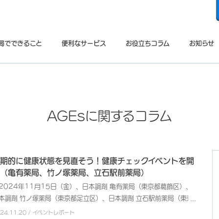
局でできること
便利なサービス
お役立ちコラム
お知らせ
AGEs
に関するコラム
期的に健康状態を見直そう！健康チェックイベントを開
（亀有薬局、竹ノ塚薬局、立石駅前薬局）
024年11月15日（金）、日本調剤 亀有薬局（東京都葛飾区）、
本調剤 竹ノ塚薬局（東京都足立区）、日本調剤 立石駅前薬局（東京
葛飾区）は、足立区地域包括支援センター六月と共同で、地域住民の
024.11.20 / イベントレポート