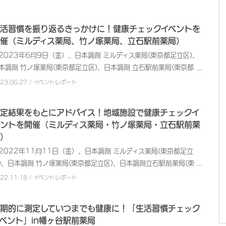
さまの健康意識の促進を図ることを目的として、UR都市機構 竹の塚
三団地集会所（東京都足立区）において、健康チェックイベントを開
いたしました。 日本調剤では、地域社会に貢献する医療サービス提
活習慣を振り返るきっかけに！健康チェックイベントを
企業として、地域住民の皆さまの健康維持・管理、未病意識の向上な
催（ミルディス薬局、竹ノ塚薬局、立石駅前薬局）
を目的とした健康イベントを開催しています。また、自主開催以外の
023年6月9日（金）、日本調剤 ミルディス薬局(東京都足立区)、
種健康関連イベントにも積極的に参画して、健康に関する啓発活動に
本調剤 竹ノ塚薬局(東京都足立区)、日本調剤 立石駅前薬局(東京都葛
り組んでいます。 本イベントでは、手軽に健康度チェックができる
区)は、足立区地域包括支援センター六月と共同で、地域住民の皆さま
023.06.27 / イベントレポート
種測定機器を揃えて、「体組成測定」「AGEs（エージーイー：最終
健康意識の促進を図ることを目的として、UR都市機構 竹の塚第三団
化産物）測定」「血管年齢測定」「握力測定」の4つの測定を実施し
集会所（東京都足立区）において、健康チェックイベントを開催いた
定結果をもとにアドバイス！地域施設で健康チェックイ
した。測定後には測定結果の見方や健康管理の方法などについて、管
ました。 日本調剤では、地域社会に貢献する医療サービス提供企業
ントを開催（ミルディス薬局・竹ノ塚薬局・立石駅前薬
栄養士よりご説明しました。また、お薬に関するご相談を受け付ける
して、地域住民の皆さまの健康維持・管理、未病意識の向上などを目
）
めのブースを設置し、日ごろ使っているお薬について、薬剤師が個別
とした健康イベントを開催しています。また、自主開催以外の各種健
ご質問にお答えしました。 本イベントは年に2回、定期的に開催し
022年11月11日（金）、日本調剤 ミルディス薬局(東京都足立
関連イベントにも積極的に参画して、健康に関する啓発活動に取り組
おり、今回ご参加いただいた方のうち8割がリピーターの方でし
)、日本調剤 竹ノ塚薬局(東京都足立区)、日本調剤立石駅前薬局(東京
でいます。 本イベントでは、手軽に健康度チェックができる各種測
。 イベント後、ご参加者からは「定期的に健康状態を見直すことが
葛飾区)は、足立区地域包括支援センター六月と共同で、地域住民の皆
機器を揃えて、「体組成測定」「AGEs（エージーイー：最終糖化産
022.11.18 / イベントレポート
きて、とても助かる。今後も開催してほしい」「説明が丁寧で分かり
まの健康意識の促進を図ることを目的として、UR都市機構 竹の塚第
）測定」「血管年齢測定」「握力測定」の4つの測定を実施し、測定
すく、毎回楽しみにしている」といったご感想が寄せられ、ご自身の
団地集会所（東京都足立区）において、健康チェックイベントを開催
にはセミナー形式で測定結果の見方や健康管理のアドバイスについて
期的に測定していつまでも健康に！「生活習慣チェック
康について考える良いきっかけとなったようです。
たしました。 日本調剤では、地域社会に貢献する医療サービス提供
説明しました。またお薬に関するご相談を受け付けるブースを設置
ベント」in幡ヶ谷駅前薬局
業として、地域住民の皆さまの健康維持・管理、未病意識の向上など
、お持ちいただいたお薬手帳を見ながら、日ごろ使っているお薬につ