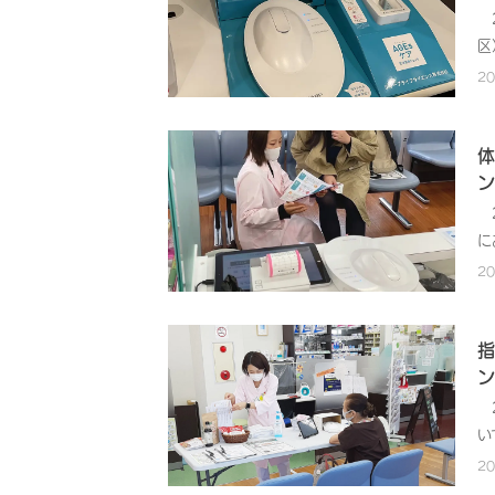
2
を
い
区
種
的
剤
ん
し
2
皆
に
で
ト
り
す
積
体
チ
張
幡
ン
ー
え
れ
つ
と
2
消
し
調
に
終
ち
お
は
2
催
別
ま
ひ
イ
開
言
人
的
指
セ
「
袋
ン
ま
が
対
2
が
い
で
い
基
で
物
地
2
実
や
た
健