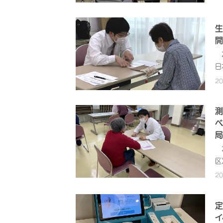
皆
第
催
生
供
開
ど
2
各
日
取
飾
2
各
の
糖
地
測
ま
し
ベ
理
と
局
た
的
に
2
康
て
区
ん
た
都
定
2
で
さ
物
や
三
後
定
健
い
ご
イ
企
し