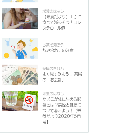
栄養のはなし
【栄養だより】上手に
食べて減らそう！コレ
ステロール値
お薬を知ろう
飲み合わせの注意
薬局のきほん
よく見てみよう！ 薬局
の「お会計」
栄養のはなし
たばこが体に与える影
響とは？禁煙と健康に
ついて考えよう！【栄
養だより2020年5月
号】