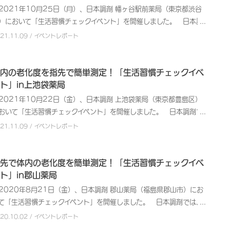
021年10月25日（月）、日本調剤 幡ヶ谷駅前薬局（東京都渋谷
目的とした健康イベントを開催しています。また、自主開催以外の各
て、個別にご質問にお答えしました。 本イベントは年に2回、定期
）において「生活習慣チェックイベント」を開催しました。 日本調
健康関連イベントにも積極的に参画して、健康に関する活動に取り組
に開催しており、今回ご参加いただいた方は全員がリピーターの方で
では、地域社会に貢献する医療サービス提供企業として、地域住民の
でいます。 当日は、新型コロナウイルス感染予防のため、ご参加者
た。 イベント後、ご参加者からは「前回の測定結果と比較すること
021.11.09 / イベントレポート
さまの健康維持・管理、未病意識の向上などを目的とした健康イベン
対するマスク着用や手指消毒のお願い、会場内の消毒など、できる限
、自分の生活習慣を振り返ることができた」「次のイベントにも参加
を開催しています。また、自主開催以外の各種健康関連イベントにも
の対策を講じて実施いたしました。 本イベントでは、手軽に健康度
るつもりなので、測定で良い結果が出るよう、継続して健康管理を頑
極的に参画して、健康に関する啓発活動に取り組んでいます。 今回
内の老化度を指先で簡単測定！「生活習慣チェックイベ
ェックができる各種測定機器を揃えて、「体組成測定」「AGEs（エ
っていきたい」といったご感想が寄せられ、ご自身の健康について考
ヶ谷駅前薬局店内では、新型コロナウイルス感染予防として、来場さ
ト」in上池袋薬局
ジーイー：最終糖化産物）測定」「血管年齢測定」「握力測定」の4
る良いきっかけとなったようです。また、スタッフに「ありがとう」
た方に対しマスクの着用や手指消毒のお願い、計測に使用する備品の
の測定を実施し、測定後にはお一人おひとりに結果をフィードバック
感謝のお言葉を掛けてくださる方も多数いらっしゃいました。 ⽇本
021年10月22日（金）、日本調剤 上池袋薬局（東京都豊島区）
毒などできる限りの対策を講じた上で、「AGEs（エージーイー：最
ました。またお薬に関するご相談を受け付けるブースを設置し、お持
剤では、医療サービスを提供する企業として、今後も地域の皆さまへ
おいて「生活習慣チェックイベント」を開催しました。 日本調剤で
糖化産物）」の蓄積量を測定する「生活習慣チェックイベント」を開
いただいたお薬手帳を見ながら、日ごろ使っているお薬について、個
薬や健康管理に関する情報提供の機会を積極的に設けていきます。
、地域社会に貢献する医療サービス提供企業として、地域住民の皆さ
021.11.09 / イベントレポート
しました。 「AGEs」とは老化を進める原因と言われている物質の
にご質問にお答えしました。 年に2回、定期的に開催している本
の健康維持・管理、未病意識の向上などを目的とした健康イベントを
とつで、不適切な食生活や運動不足などによって体内に蓄積されると
ベントは、ご参加者の多くがリピーターの方で、中にはご家族やご友
催しています。また、自主開催以外の各種健康関連イベントにも積極
われています。 今回使用した測定機器は、左手の中指を測定機器の
を誘ってご参加された方もいらっしゃいました。 ご参加者からは
に参画して、健康に関する啓発活動に取り組んでいます。 今回上池
先で体内の老化度を簡単測定！「生活習慣チェックイベ
ンサーにたった数十秒かざすだけで簡単に測定することができます。
以前の結果を踏まえ、体の状態がどのように変化しているか知ること
薬局店内では、新型コロナウイルス感染予防として、来場された方に
ト」in郡山薬局
た、測定とあわせて、チェックシートを用いて生活習慣を振り返りな
できてうれしい」「普段生活する上ではなかなか測定できないので、
しマスクの着用や手指消毒のお願い、計測に使用する備品の消毒など
020年8月21日（金）、日本調剤 郡山薬局（福島県郡山市）にお
ら糖尿病のかかりやすさやリスクのチェックも実施。その後、結果に
つも楽しみにしている」と好評のお声をいただきました。 日本調剤
きる限りの対策を講じた上で、「AGEs（エージーイー：最終糖化産
て「生活習慣チェックイベント」を開催しました。 日本調剤では、
づいて管理栄養士から生活習慣のアドバイスや栄養相談・健康相談を
は、医療サービスを提供する企業として、今後も地域の皆さまへお薬
）」の蓄積量を測定する「生活習慣チェックイベント」を開催しまし
域社会に貢献する医療サービス提供企業として、地域住民の皆さまの
020.10.02 / イベントレポート
施しました。測定結果から、「老けて見えるのなら改善したい」と食
健康管理に関する情報提供の機会を積極的に設けていきます。
。 「AGEs」とは老化を進める原因と言われている物質のひとつ
康維持・管理、未病意識の向上などを目的とした健康イベントを開催