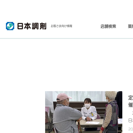
店舗検索
薬
お客さま向け情報
定
催
2
日
都
2