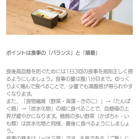
ポイントは食事の「バランス」と「順番」
食後高血糖を防ぐためには1日3回の食事を規則正しく摂
るようにしましょう。食事の量は腹八分目まで。ゆっく
りよく噛んで食べることで、少量でも満腹感が得られやす
くなります。
また、「食物繊維（野菜・海藻・きのこ）」→「たんぱ
く質」→「炭水化物」の順に食べることで、血糖値の上
昇が緩やかになります。糖質の多い野菜（かぼちゃ・い
も類）は炭水化物と同様、最後に食べるようにしましょ
う。
食事の基本は「一汁三菜」です。主食である「ご飯」に