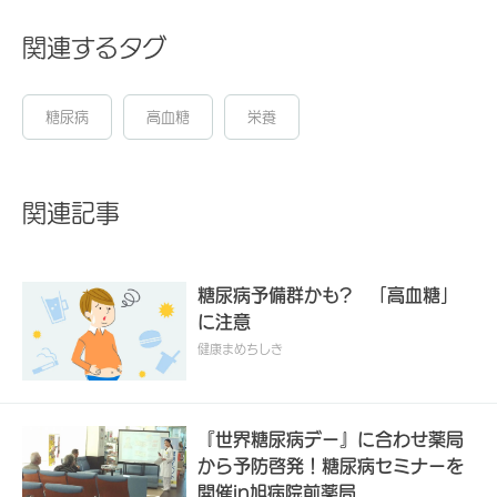
関連するタグ
糖尿病
高血糖
栄養
関連記事
糖尿病予備群かも? 「高血糖」
に注意
健康まめちしき
『世界糖尿病デー』に合わせ薬局
から予防啓発！糖尿病セミナーを
開催in旭病院前薬局