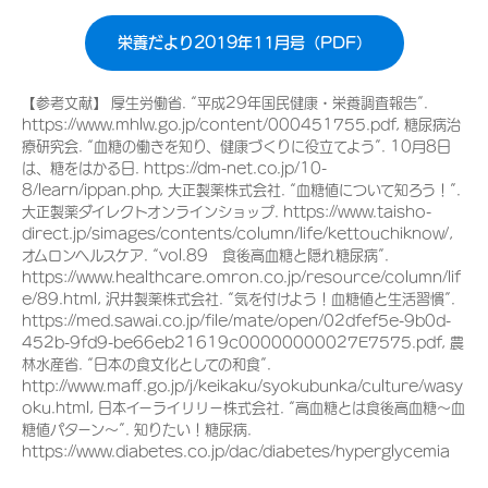
栄養だより2019年11月号（PDF）
【参考文献】 厚生労働省. “平成29年国民健康・栄養調査報告”.
https://www.mhlw.go.jp/content/000451755.pdf, 糖尿病治
療研究会. “血糖の働きを知り、健康づくりに役立てよう”. 10月8日
は、糖をはかる日. https://dm-net.co.jp/10-
8/learn/ippan.php, 大正製薬株式会社. “血糖値について知ろう！”.
大正製薬ダイレクトオンラインショップ. https://www.taisho-
direct.jp/simages/contents/column/life/kettouchiknow/,
オムロンヘルスケア. “vol.89 食後高血糖と隠れ糖尿病”.
https://www.healthcare.omron.co.jp/resource/column/lif
e/89.html, 沢井製薬株式会社. “気を付けよう！血糖値と生活習慣”.
https://med.sawai.co.jp/file/mate/open/02dfef5e-9b0d-
452b-9fd9-be66eb21619c00000000027E7575.pdf, 農
林水産省. “日本の食文化としての和食”.
http://www.maff.go.jp/j/keikaku/syokubunka/culture/wasy
oku.html, 日本イーライリリー株式会社. “高血糖とは食後高血糖～血
糖値パターン～”. 知りたい！糖尿病.
https://www.diabetes.co.jp/dac/diabetes/hyperglycemia