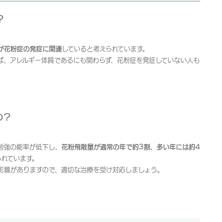
？
が花粉症の発症に関連
していると考えられています。
ば、アレルギー体質であるにも関わらず、花粉症を発症していない人も
の？
勉強の能率が低下し、
花粉飛散量が通常の年で約3割、多い年には約4
られています。
影響がありますので、適切な治療を受け対応しましょう。