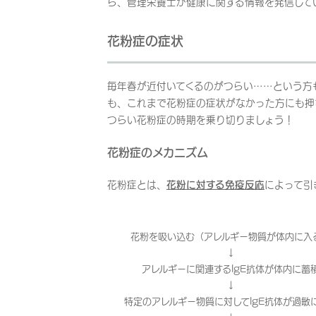
ら、管理栄養士が健康に関する情報を発信して
花粉症の症状
毎年春が近付いてくるのがつらい……という方
も、これまで花粉症の症状がなかった方にも押
つらい花粉症の時期を乗り切りましょう！
花粉症のメカニズム
花粉症とは、
花粉に対する免疫反応
によって引
花粉を吸い込む（アレルギー物質が体内に入
↓
アレルギーに関連するIgE抗体が体内に蓄
↓
特定のアレルギー物質に対してIgE抗体が過敏