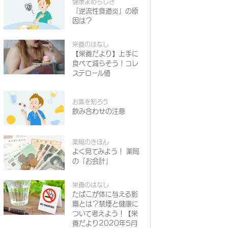
健康まめちしき
「逆流性食道炎」の原
因は？
栄養のはなし
【栄養だより】上手に
食べて減らそう！コレ
ステロール値
お薬を知ろう
飲み合わせの注意
薬局のきほん
よく見てみよう！ 薬局
の「お会計」
栄養のはなし
たばこが体に与える影
響とは？禁煙と健康に
ついて考えよう！【栄
養だより2020年5月