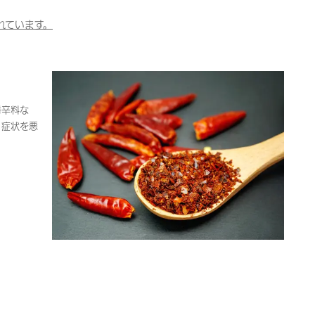
れています。
。
香辛料な
、症状を悪