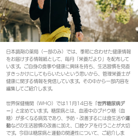
日本調剤の薬局（一部のみ）では、季節に合わせた健康情報
をお届けする情報紙として、毎月「栄養だより」を配布して
います。ご自身の食事や健康に興味を持ち、生活習慣を見直
すきっかけにしてもらいたいという思いから、管理栄養士が
健康に関する情報を発信しています。その中から一部内容を
編集してご紹介します。
世界保健機関（WHO）では11月14日を
「世界糖尿病デ
ー」
と定めています。糖尿病とは、血液中のブドウ糖（血
糖）が多くなる病気であり、予防・改善するには食生活や
運
動
などの生活習慣の改善に加え、口腔ケアを行うことが大切
です。今回は糖尿病と運動の関連性について、ご紹介しま