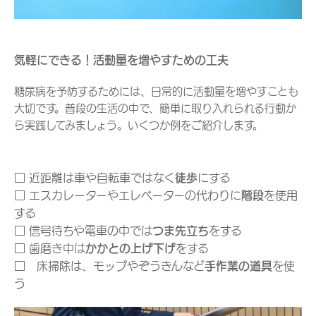
気軽にできる！活動量を増やすための工夫
糖尿病を予防するためには、日常的に活動量を増やすことも
大切です。普段の生活の中で、簡単に取り入れられる行動か
ら実践してみましょう。いくつか例をご紹介します。
□ 近距離は車や自転車ではなく
徒歩
にする
□ エスカレーターやエレベーターの代わりに
階段
を使用
する
□ 信号待ちや電車の中では
つま先立ち
をする
□ 歯磨き中は
かかとの上げ下げ
をする
□ 床掃除は、モップやぞうきんなど
手作業の道具
を使
う