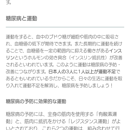
す。
糖尿病と運動
運動をすると、血中のブドウ糖が細胞や筋肉の中に吸収さ
れ、血糖値の低下が期待できます。また長期的に運動を続け
ることで、血糖値を一定の範囲内に抑える働きがある
インス
リン
というホルモンの効き具合（インスリン抵抗性）が改善
されるといわれています。このように運動は糖尿病の予防・
改善につながります。
日本人の3人に1人以上が運動不足
で
あるともいわれている今だからこそ、日々の生活に運動を取
り入れて運動不足を解消し、糖尿病を予防しましょう！
糖尿病の予防に効果的な運動
糖尿病の予防には、全身の筋肉を使用する「有酸素運
動」と、筋肉に抵抗をかける「レジスタンス運動」がよ
いとされており、これら2つの運動は、組み合わせて行