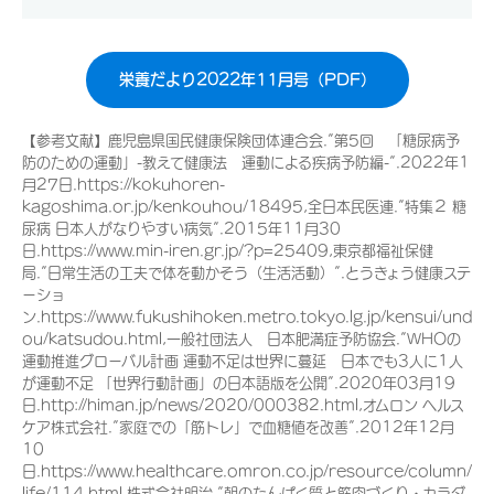
栄養だより2022年11月号（PDF）
【参考文献】鹿児島県国民健康保険団体連合会.”第5回 「糖尿病予
防のための運動」-教えて健康法 運動による疾病予防編-”.2022年1
月27日.https://kokuhoren-
kagoshima.or.jp/kenkouhou/18495,全日本民医連.”特集２ 糖
尿病 日本人がなりやすい病気”.2015年11月30
日.https://www.min-iren.gr.jp/?p=25409,東京都福祉保健
局.”日常生活の工夫で体を動かそう（生活活動）”.とうきょう健康ステ
ーショ
ン.https://www.fukushihoken.metro.tokyo.lg.jp/kensui/und
ou/katsudou.html,一般社団法人 日本肥満症予防協会.”WHOの
運動推進グローバル計画 運動不足は世界に蔓延 日本でも3人に1人
が運動不足 「世界行動計画」の日本語版を公開”.2020年03月19
日.http://himan.jp/news/2020/000382.html,オムロン ヘルス
ケア株式会社.”家庭での「筋トレ」で血糖値を改善”.2012年12月
10
日.https://www.healthcare.omron.co.jp/resource/column/
life/114.html,株式会社明治.”朝のたんぱく質と筋肉づくり・カラダ