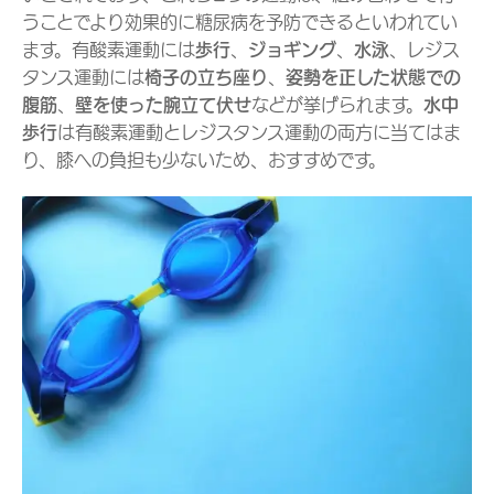
うことでより効果的に糖尿病を予防できるといわれてい
ます。有酸素運動には
歩行
、
ジョギング
、
水泳
、レジス
タンス運動には
椅子の立ち座り
、
姿勢を正した状態での
腹筋
、
壁を使った腕立て伏せ
などが挙げられます。
水中
歩行
は有酸素運動とレジスタンス運動の両方に当てはま
り、膝への負担も少ないため、おすすめです。