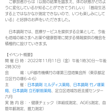
ご参加者からは「以前の結果を踏まえ、体の状態がどのよ
うに変化しているか知ることができてうれしい」「普段生活
する上ではなかなか測定できないので、いつも楽しみにして
いる」と好評のお声をいただきました。
日本調剤では、医療サービスを提供する企業として、今後
も地域の皆さまへお薬や健康管理に関する情報提供の機会を
積極的に設けていきます。
【イベント概要】
開 催 日 時：2022年11月11日（金）午後1時30分～午後
2時30分
会 場：UR都市機構竹の塚第三団地集会所（東京都足
立区竹の塚6-4-6）
主 催：
日本調剤 ミルディス薬局
、
日本調剤 竹ノ塚薬
局
、
日本調剤 立石駅前薬局
、足立区地域包括支援センター
六月
実 施 内 容：・健康チェック（体組成測定、AGEs測定、血
管年齢測定、握力測定）