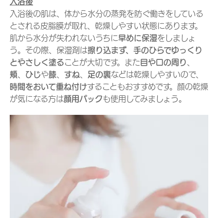
入浴後
入浴後の肌は、体から水分の蒸発を防ぐ働きをしている
とされる皮脂膜が取れ、乾燥しやすい状態にあります。
肌から水分が失われないうちに
早めに保湿
をしましょ
う。その際、保湿剤は
擦り込まず、手のひらでゆっくり
とやさしく塗る
ことが大切です。また
目や口の周り
、
頬
、
ひじ
や
膝
、
すね
、
足の裏
などは乾燥しやすいので、
時間をおいて重ね付け
することもおすすめです。顔の乾燥
が気になる方は
顔用パック
も使用してみましょう。