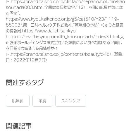
ト.https://brand.taisho.co.jp/clinilabo/hepario/column/kan
souhada003.html,全国健康保険協会.”12月 お肌の乾燥が気にな
る季節”.
https://www.kyoukaikenpo.or.jp/g5/cat510/h23/1119-
88003/,第一三共ヘルスケア株式会社.”乾燥肌の予防”.くすりと健康
の情報局.https://www.daiichisankyo-
hc.co.jp/health/symptom/45_kansouhada/index3.html,大
正製薬ホールディングス株式会社.”乾燥肌によい食べ物はある？美肌
を目指す食事術”.商品情報サイ
ト.https://brand.taisho.co.jp/contents/beauty/545/（閲覧
日：2022年12月7日）
関連するタグ
肌年齢
栄養
スキンケア
関連記事