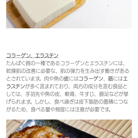
コラーゲン、エラスチン
たんぱく質の一種であるコラーゲンとエラスチンには、
乾燥肌の改善に必要な、肌の弾力を生み出す働きがある
とされています。肉や魚の
皮
には
コラーゲン
、
筋
には
エ
ラスチン
が多く含まれており、両方の成分を含む食品と
しては、手羽先や魚の皮、軟骨、牛すじ、豚足などが挙
げられます。しかし、食べ過ぎは皮下脂肪の蓄積につな
がるため、食べる量や頻度には注意が必要です。