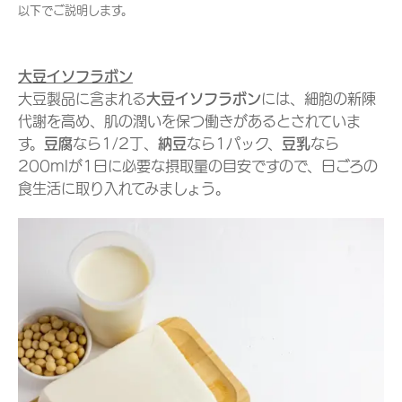
以下でご説明します。
大豆イソフラボン
大豆製品に含まれる
大豆イソフラボン
には、細胞の新陳
代謝を高め、肌の潤いを保つ働きがあるとされていま
す。
豆腐
なら1/2丁、
納豆
なら1パック、
豆乳
なら
200mlが1日に必要な摂取量の目安ですので、日ごろの
食生活に取り入れてみましょう。