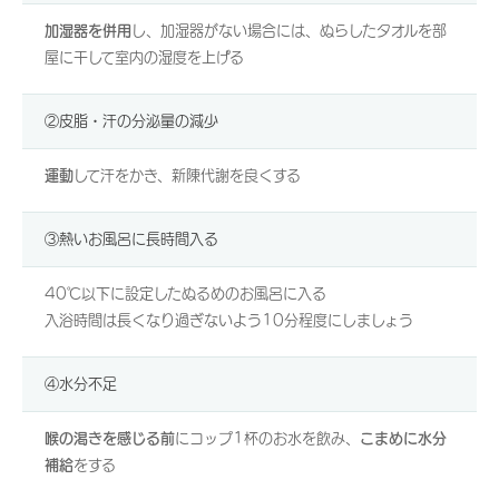
加湿器を併用
し、加湿器がない場合には、ぬらしたタオルを部
屋に干して室内の湿度を上げる
②皮脂・汗の分泌量の減少
運動
して汗をかき、新陳代謝を良くする
③熱いお風呂に長時間入る
40℃以下に設定したぬるめのお風呂に入る
入浴時間は長くなり過ぎないよう10分程度にしましょう
④水分不足
喉の渇きを感じる前
にコップ1杯のお水を飲み、
こまめに水分
補給
をする