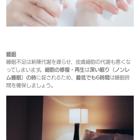
睡眠
睡眠不足は新陳代謝を遅らせ、皮膚細胞の代謝も悪くな
ってしまいます。
細胞の修復・再生
は
深い眠り（ノンレ
ム睡眠）の時
に促されるため、
最低でも6時間
は睡眠時
間を確保しましょう。