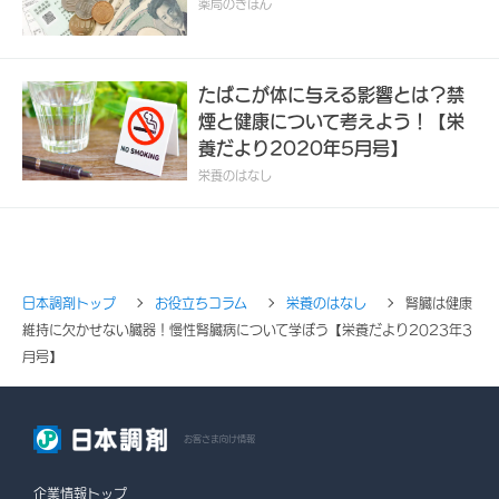
薬局のきほん
たばこが体に与える影響とは？禁
煙と健康について考えよう！【栄
養だより2020年5月号】
栄養のはなし
日本調剤トップ
お役立ちコラム
栄養のはなし
腎臓は健康
維持に欠かせない臓器！慢性腎臓病について学ぼう【栄養だより2023年3
月号】
お客さま向け情報
企業情報トップ