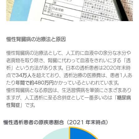
慢性腎臓病の治療法と原因
慢性腎臓病の治療法として、人工的に血液中の余分な水分や
老廃物を取り除き、腎臓に代わって血液をきれいにする「透
析」という方法があります。日本の透析患者は2020年末時
点で
34万人
を超えており、透析治療の医療費は、患者1人あ
たり
年間で約480万円
かかっているといわれています。
慢性腎臓病となる原因は、生活習慣病を筆頭にさまざまあり
ますが、人工透析に至る合併症として一番多いのは「
糖尿病
性腎症
」です。