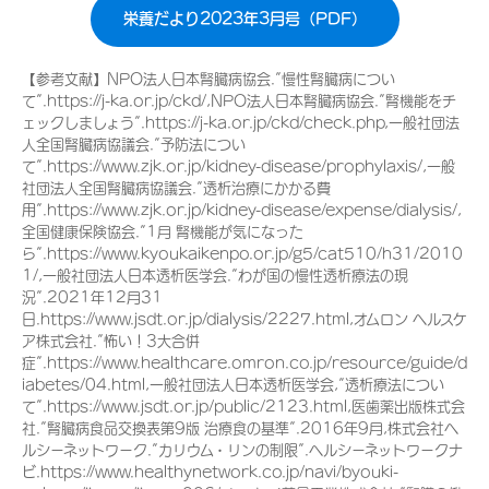
栄養だより2023年3月号（PDF）
【参考文献】NPO法人日本腎臓病協会.”慢性腎臓病につい
て”.https://j-ka.or.jp/ckd/,NPO法人日本腎臓病協会.”腎機能をチ
ェックしましょう”.https://j-ka.or.jp/ckd/check.php,一般社団法
人全国腎臓病協議会.”予防法につい
て”.https://www.zjk.or.jp/kidney-disease/prophylaxis/,一般
社団法人全国腎臓病協議会.”透析治療にかかる費
用”.https://www.zjk.or.jp/kidney-disease/expense/dialysis/,
全国健康保険協会.”1月 腎機能が気になった
ら”.https://www.kyoukaikenpo.or.jp/g5/cat510/h31/2010
1/,一般社団法人日本透析医学会.”わが国の慢性透析療法の現
況”.2021年12月31
日.https://www.jsdt.or.jp/dialysis/2227.html,オムロン ヘルスケ
ア株式会社.”怖い！3大合併
症”.https://www.healthcare.omron.co.jp/resource/guide/d
iabetes/04.html,一般社団法人日本透析医学会,”透析療法につい
て”.https://www.jsdt.or.jp/public/2123.html,医歯薬出版株式会
社.”腎臓病食品交換表第9版 治療食の基準”.2016年9月,株式会社ヘ
ルシーネットワーク.”カリウム・リンの制限”.ヘルシーネットワークナ
ビ.https://www.healthynetwork.co.jp/navi/byouki-