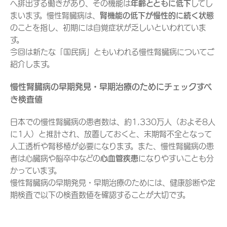
へ排出する働きがあり、その機能は
年齢とともに低下
してし
まいます。慢性腎臓病は、
腎機能の低下が慢性的に続く状態
のことを指し、初期には自覚症状が乏しいといわれていま
す。
今回は新たな「国民病」ともいわれる慢性腎臓病についてご
紹介します。
慢性腎臓病の早期発見・早期治療のためにチェックすべ
き検査値
日本での慢性腎臓病の患者数は、約1,330万人（およそ8人
に1人）と推計され、放置しておくと、末期腎不全となって
人工透析や腎移植が必要になります。また、慢性腎臓病の患
者は心臓病や脳卒中などの
心血管疾患
になりやすいことも分
かっています。
慢性腎臓病の早期発見・早期治療のためには、健康診断や定
期検査で以下の検査数値を確認することが大切です。