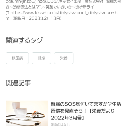
column/jinzou/jinzou006/,キッセイ薬品工業株式会社.”腎臓の働
き～透析療法とは？”.～笑顔でいきいき～透析新ライ
フ.https://www.kissei.co.jp/dialysis/about_dialysis/cure.ht
ml（閲覧日：2023年2月13日）
関連するタグ
糖尿病
減塩
栄養
関連記事
腎臓のSOS気付いてますか？生活
習慣を見直そう！【栄養だより
2022年3月号】
栄養のはなし