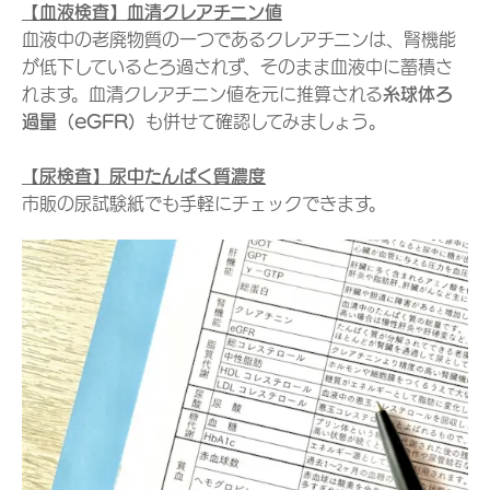
【血液検査】血清クレアチニン値
血液中の老廃物質の一つであるクレアチニンは、腎機能
が低下しているとろ過されず、そのまま血液中に蓄積さ
れます。血清クレアチニン値を元に推算される
糸球体ろ
過量（eGFR）
も併せて確認してみましょう。
【尿検査】尿中たんぱく質濃度
市販の尿試験紙でも手軽にチェックできます。