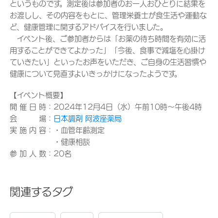
というものです。測定後は参加者のお一人おひとりに結果を
お渡しし、その内容をもとに、管理栄養士が食生活や運動な
ど、健康管理に関するアドバイスを行いました。
イベント後、ご参加者からは「お薬の待ち時間を有効に活
用することができてよかった」「今後、食事で減塩を心掛け
ていきたい」といったお声をいただき、ご自身の生活習慣や
健康について見直すよいきっかけになったようです。
【イベント概要】
開 催 日 時：2024年12月4日（水）午前10時～午後4時
会 場：
日本調剤 阿波座薬局
実 施 内 容：・血管年齢測定
・健康相談
参 加 人 数：20名
関連するタグ