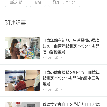
血管年齢
減塩
測定・チェック
関連記事
血管年齢を知り、生活習慣の見直
しを！血管年齢測定イベントを開
催in曙橋薬局
イベントレポート
血管の健康状態を知ろう！血管年
齢測定イベントを開催in菊水三条
薬局
イベントレポート
減塩食で高血圧を予防！血圧と塩