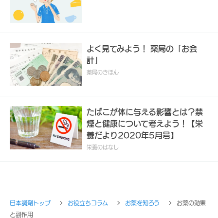
よく見てみよう！ 薬局の「お会
計」
薬局のきほん
たばこが体に与える影響とは？禁
煙と健康について考えよう！【栄
養だより2020年5月号】
栄養のはなし
日本調剤トップ
お役立ちコラム
お薬を知ろう
お薬の効果
と副作用