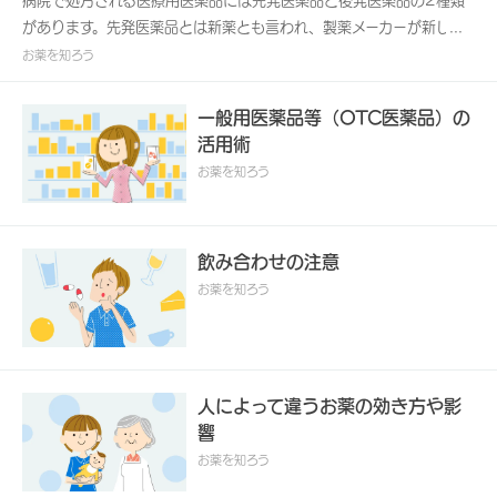
病院で処方される医療用医薬品には先発医薬品と後発医薬品の2種類
があります。先発医薬品とは新薬とも言われ、製薬メーカーが新しく
有効成分などを開発したお薬のこと。この新薬の特許期間が過ぎる
お薬を知ろう
と、開発したメーカー以外の会社でも同じ有効成分でお薬を作ること
が可能になります。特許の切れた先発医薬品の後に発売されるため、
一般用医薬品等（OTC医薬品）の
そのお薬を「後発医薬品（ジェネリック医薬品）」といいます。
活用術
お薬を知ろう
飲み合わせの注意
お薬を知ろう
人によって違うお薬の効き方や影
響
お薬を知ろう