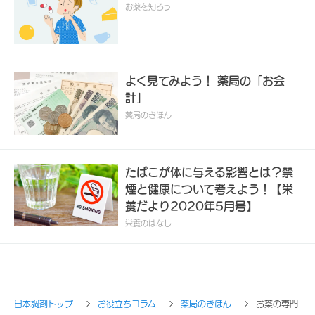
お薬を知ろう
よく見てみよう！ 薬局の「お会
計」
薬局のきほん
たばこが体に与える影響とは？禁
煙と健康について考えよう！【栄
養だより2020年5月号】
栄養のはなし
日本調剤トップ
お役立ちコラム
薬局のきほん
お薬の専門