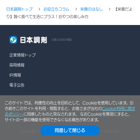
日本調剤トップ
お役立ちコラム
栄養のはなし
【栄養だよ
り】賢く食べて生活にプラス！おやつの楽しみ方
お客さま向け情報
企業情報トップ
採用情報
IR情報
電子公告
このサイトでは、利便性の向上を目的として、Cookieを使用しています。引
情報セキュリティポリシー
個人情報保護方針
き続きこのサイトを利用・閲覧すると、お客さまが当社の
Cookie利用に関す
ソーシャルメディアポリシー
行動計画
利用規約
るポリシー
に同意したものと見なされます。 なおCookieを無効にすると、
サイトの一部の機能を使用できなくなる場合があります。
サイトマップ
同意して閉じる
Copyright © NIHON CHOUZAI Co., Ltd. All rights reserved.