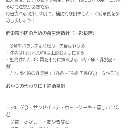
るので注意が必要です。
毎日食べる3食とは別に、補助的な食事もとって低栄養を予
防しましょう！
低栄養予防のための食生活指針（一部抜粋）
・3食をバランスよく取り、欠食は避ける
・牛乳は毎日200ml以上飲むようにする
・動物性たんぱく質を十分に摂取する（肉・魚・乳製品・
卵）
たんぱく質の推奨量：18歳～69歳 男性60g、女性50g
おやつの代わりに！補助食例
・おにぎり・サンドイッチ・ホットケーキ・蒸しパンな
ど
・芋類：ふかし芋・おやきなど