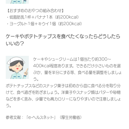
【おすすめのおやつの組み合わせ】
・低脂肪乳1杯＋バナナ1本（約200kcal）
・ヨーグルト1個＋キウイ1個（約200kcal）
ケーキやポテトチップスを食べたくなったらどうしたら
いいの？
ケーキやシュークリームは1個当たり約300～
400kcal程度あります。できるだけ小さいものを選
ぶか、量を半分にする等、食べる量を調整をしましょ
う。
ポテトチップスなどのスナック菓子は初めから皿に食べる分を取り分
けて、食べ過ぎを防ぎましょう。洋菓子やスナック類はバターや砂糖
などを多く含み、少量でも高カロリーになりやすいので注意しましょ
う。
参考文献：「e-ヘルスネット」（厚生労働省）