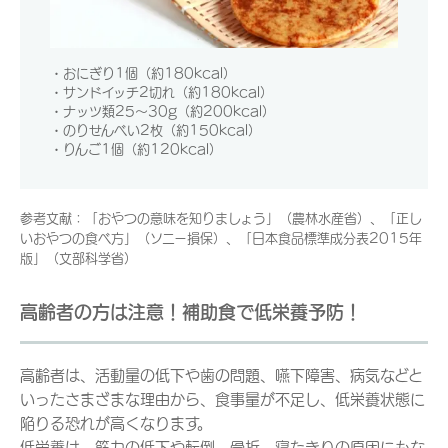
・おにぎり1個（約180kcal）
・サンドイッチ2切れ（約180kcal）
・ナッツ類25～30g（約200kcal）
・のりせんべい2枚（約150kcal）
・りんご1個（約120kcal）
参考文献：「おやつの意味を知りましょう」（農林水産省）、「正し
いおやつの食べ方」（ソニー損保）、「日本食品標準成分表2015年
版」（文部科学省）
高齢者の方は注意！補助食で低栄養予防！
高齢者は、活動量の低下や歯の問題、嚥下障害、病気などと
いったさまざまな理由から、食事量が不足し、低栄養状態に
陥りる恐れが高くなります。
低栄養は、筋力の低下や転倒、骨折、寝たきりの原因にもな