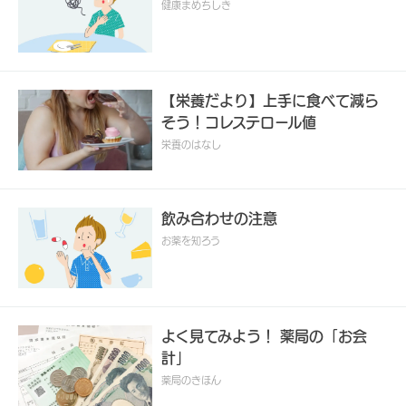
健康まめちしき
【栄養だより】上手に食べて減ら
そう！コレステロール値
栄養のはなし
飲み合わせの注意
お薬を知ろう
よく見てみよう！ 薬局の「お会
計」
薬局のきほん