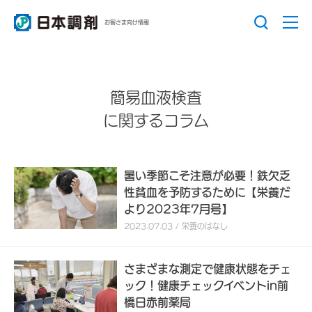
お客さま向け情報
簡易血液検査
に関するコラム
暑い季節こそ注意が必要！鉄欠乏
性貧血を予防するために【栄養だ
より2023年7月号】
2023.07.03 / 栄養のはなし
さまざまな測定で健康状態をチェ
ック！健康チェックイベントin前
橋日赤前薬局