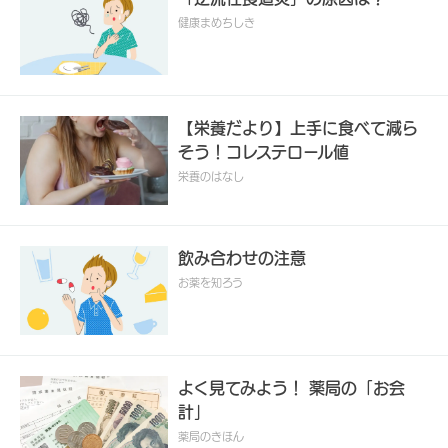
健康まめちしき
【栄養だより】上手に食べて減ら
そう！コレステロール値
栄養のはなし
飲み合わせの注意
お薬を知ろう
よく見てみよう！ 薬局の「お会
計」
薬局のきほん