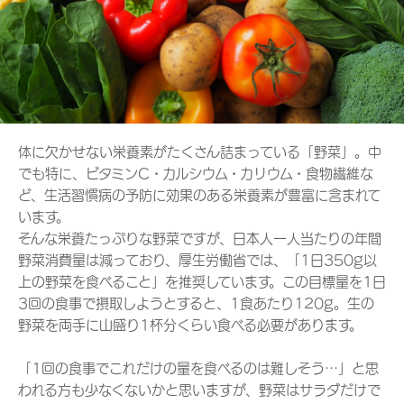
体に欠かせない栄養素がたくさん詰まっている「野菜」。中
でも特に、ビタミンC・カルシウム・カリウム・食物繊維な
ど、生活習慣病の予防に効果のある栄養素が豊富に含まれて
います。
そんな栄養たっぷりな野菜ですが、日本人一人当たりの年間
野菜消費量は減っており、厚生労働省では、「1日350g以
上の野菜を食べること」を推奨しています。この目標量を1日
3回の食事で摂取しようとすると、1食あたり120g。生の
野菜を両手に山盛り1杯分くらい食べる必要があります。
「1回の食事でこれだけの量を食べるのは難しそう…」と思
われる方も少なくないかと思いますが、野菜はサラダだけで