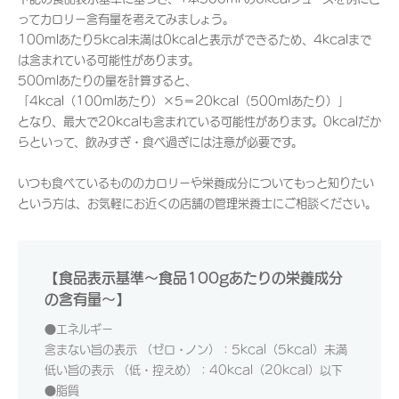
ってカロリー含有量を考えてみましょう。
100mlあたり5kcal未満は0kcalと表示ができるため、4kcalまで
は含まれている可能性があります。
500mlあたりの量を計算すると、
「4kcal（100mlあたり）×5＝20kcal（500mlあたり）」
となり、最大で20kcalも含まれている可能性があります。0kcalだか
らといって、飲みすぎ・食べ過ぎには注意が必要です。
いつも食べているもののカロリーや栄養成分についてもっと知りたい
という方は、お気軽にお近くの店舗の管理栄養士にご相談ください。
【食品表示基準～食品100gあたりの栄養成分
の含有量～】
●エネルギー
含まない旨の表示 （ゼロ・ノン）：5kcal（5kcal）未満
低い旨の表示 （低・控えめ）：40kcal（20kcal）以下
●脂質