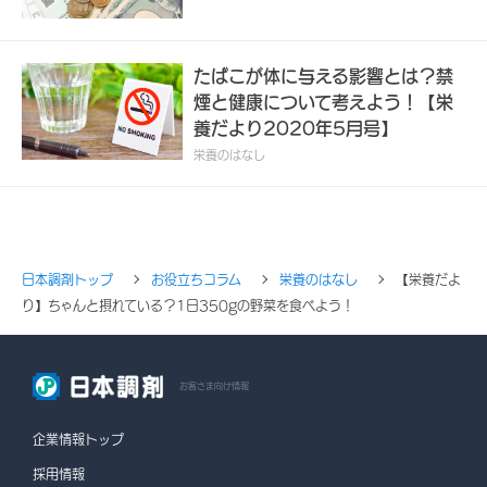
たばこが体に与える影響とは？禁
煙と健康について考えよう！【栄
養だより2020年5月号】
栄養のはなし
日本調剤トップ
お役立ちコラム
栄養のはなし
【栄養だよ
り】ちゃんと摂れている？1日350gの野菜を食べよう！
お客さま向け情報
企業情報トップ
採用情報