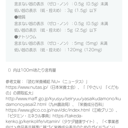
含まない旨の表示 （ゼロ・ノン）：0.5g（0.5g）未満
低い旨の表示 （低・控えめ）：3g（1.5g）以下
●糖質
含まない旨の表示 （ゼロ・ノン）：0.5g（0.5g）未満
低い旨の表示 （低・控えめ）：5g（2.5g）以下
●ナトリウム
含まない旨の表示 （ゼロ・ノン）：5mg（5mg）未満
低い旨の表示 （低・控えめ）：120mg（120mg）
（）内は100mlあたり含有量
参考文献：「読む栄養補給 NU+（ニュータス）」
https://www.nutas.jp/（日本栄養士会）、「『やさい』『くだも
の』の摂取拡大」
http://www.maff.go.jp/kyusyu/seiryuu/yasaikudamono/ku
damonoyasai2.html（九州農政局）、「栄養成分百科」
https://www.glico.co.jp/navi/dic/index.html（江崎グリコ）、
「ビタミン・ミネラル事典」https://takeda-
kenko.jp/kenkolife/vitamin/（タケダ健康サイト）、「＜事業者
向け＞食品表示基準に基づく栄養成分表示のためのガイドライン」