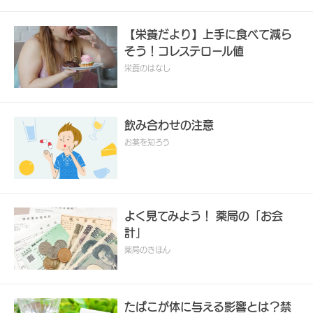
【栄養だより】上手に食べて減ら
そう！コレステロール値
栄養のはなし
飲み合わせの注意
お薬を知ろう
よく見てみよう！ 薬局の「お会
計」
薬局のきほん
たばこが体に与える影響とは？禁