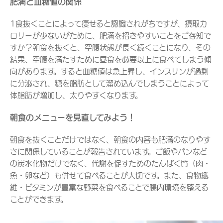
肥満と血糖値の関係
1食抜くことによって痩せると認識されがちですが、摂取カ
ロリーが少ないがために、肥満を招きやすいことをご存知で
すか？朝食を抜くと、空腹状態が長く続くことになり、その
結果、空腹を満たすために昼食を必要以上に食べてしまう傾
向があります。すると血糖値は急上昇し、インスリンが過剰
に分泌され、糖を脂肪として溜め込んでしまうことによって
体脂肪が増加し、太りやすくなります。
朝食のメニューを見直してみよう！
朝食を抜くことだけではなく、朝食の内容も肥満のなりやす
さに関係していることが報告されています。ご飯やパンなど
の炭水化物だけでなく、代謝を促すためのたんぱく質（肉・
魚・卵など）も併せて食べることが大切です。また、食物繊
維・ビタミンが豊富な野菜を食べることで腸内環境を整える
ことができます。