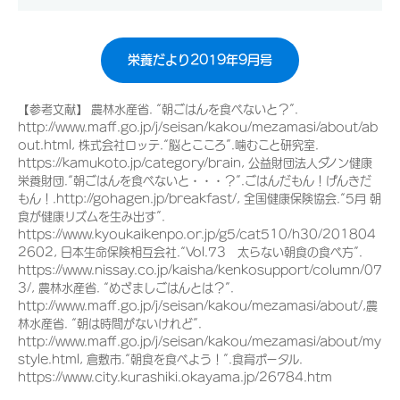
栄養だより2019年9月号
【参考文献】 農林水産省. “朝ごはんを食べないと？”.
http://www.maff.go.jp/j/seisan/kakou/mezamasi/about/ab
out.html, 株式会社ロッテ.“脳とこころ”.噛むこと研究室.
https://kamukoto.jp/category/brain, 公益財団法人ダノン健康
栄養財団.“朝ごはんを食べないと・・・？”.ごはんだもん！げんきだ
もん！.http://gohagen.jp/breakfast/, 全国健康保険協会.“5月 朝
食が健康リズムを生み出す”.
https://www.kyoukaikenpo.or.jp/g5/cat510/h30/201804
2602, 日本生命保険相互会社.“Vol.73 太らない朝食の食べ方”.
https://www.nissay.co.jp/kaisha/kenkosupport/column/07
3/, 農林水産省. “めざましごはんとは？”.
http://www.maff.go.jp/j/seisan/kakou/mezamasi/about/,農
林水産省. “朝は時間がないけれど”.
http://www.maff.go.jp/j/seisan/kakou/mezamasi/about/my
style.html, 倉敷市.“朝食を食べよう！”.食育ポータル.
https://www.city.kurashiki.okayama.jp/26784.htm