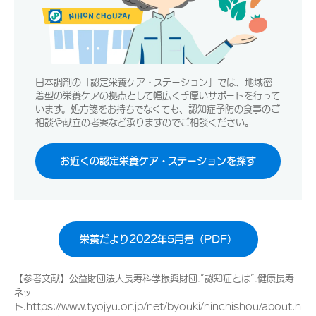
日本調剤の「認定栄養ケア・ステーション」では、地域密
着型の栄養ケアの拠点として幅広く手厚いサポートを行って
います。処方箋をお持ちでなくても、認知症予防の食事のご
相談や献立の考案など承りますのでご相談ください。
お近くの認定栄養ケア・ステーションを探す
栄養だより2022年5月号（PDF）
【参考文献】公益財団法人長寿科学振興財団.”認知症とは”.健康長寿
ネッ
ト.https://www.tyojyu.or.jp/net/byouki/ninchishou/about.h