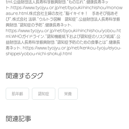
tml,公益財団法人長寿科学振興財団.”もの忘れ”.健康長寿ネッ
ト.https://www.tyojyu.or.jp/net/byouki/ninchishou/monow
asure.html,株式会社主婦の友社.”脳イキイキ！ 手あそび指あそ
び”,株式会社 法研.”ウルトラ図解 認知症”,公益財団法人長寿科学振
興財団.”認知症の予防”.健康長寿ネット.
https://www.tyojyu.or.jp/net/byouki/ninchishou/yobou.ht
ml,WHOガイドライン.”認知機能低下および認知症のリスク低減”,公
益財団法人長寿科学振興財団.”認知症予防のための食事とは”.健康長
寿ネット. https://www.tyojyu.or.jp/net/kenkou-tyoju/eiyou-
shippei/yobou-nichi-shokuji.html
関連するタグ
肌年齢
認知症
栄養
関連記事