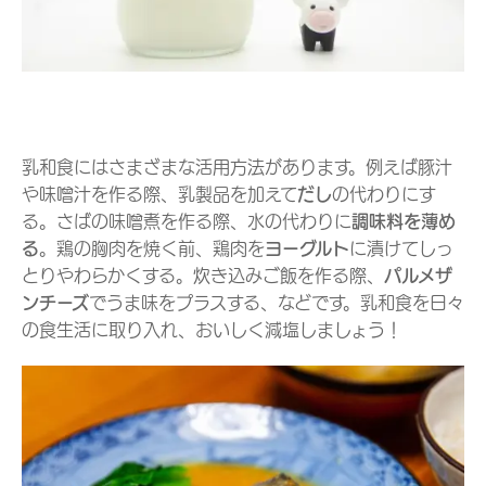
乳和食にはさまざまな活用方法があります。例えば豚汁
や味噌汁を作る際、乳製品を加えて
だし
の代わりにす
る。さばの味噌煮を作る際、水の代わりに
調味料を薄め
る
。鶏の胸肉を焼く前、鶏肉を
ヨーグルト
に漬けてしっ
とりやわらかくする。炊き込みご飯を作る際、
パルメザ
ンチーズ
でうま味をプラスする、などです。乳和食を日々
の食生活に取り入れ、おいしく減塩しましょう！