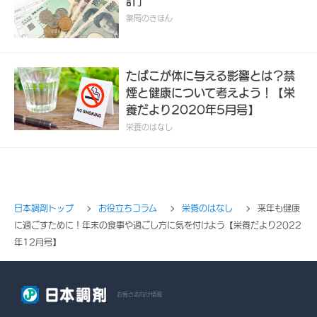
計」
薬局のきほん
たばこが体に与える影響とは？禁
煙と健康について考えよう！【栄
養だより2020年5月号】
栄養のはなし
日本調剤トップ
お役立ちコラム
栄養のはなし
来年も健康
に過ごすために！年末の食事や過ごし方に気を付けよう【栄養だより2022
年12月号】
お客さま向け情報