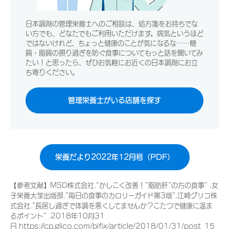
日本調剤の管理栄養士へのご相談は、処方箋をお持ちでな
い方でも、どなたでもご利用いただけます。病気というほど
ではないけれど、ちょっと健康のことが気になるな……糖
質・脂質の摂り過ぎを防ぐ食事についてもっと話を聞いてみ
たい！と思ったら、ぜひお気軽にお近くの日本調剤にお立
ち寄りください。
管理栄養士がいる店舗を探す
栄養だより2022年12月号（PDF）
【参考文献】MSD株式会社.”かしこく改善！”脂肪肝”の方の食事” ,女
子栄養大学出版部.”毎日の食事のカロリーガイド第3版”,江崎グリコ株
式会社.”長居し過ぎで体調を悪くしてませんか？こたつで健康に温ま
るポイント” .2018年10月31
日.https://cp.glico.com/bifix/article/2018/01/31/post_15