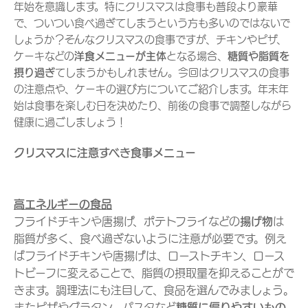
年始を意識します。特にクリスマスは食事も普段より豪華
で、ついつい食べ過ぎてしまうという方も多いのではないで
しょうか？そんなクリスマスの食事ですが、チキンやピザ、
ケーキなどの
洋食メニューが主体
となる場合、
糖質や脂質を
摂り過ぎ
てしまうかもしれません。今回はクリスマスの食事
の注意点や、ケーキの選び方についてご紹介します。年末年
始は食事を楽しむ日を決めたり、前後の食事で調整しながら
健康に過ごしましょう！
クリスマスに注意すべき食事メニュー
高エネルギーの食品
フライドチキンや唐揚げ、ポテトフライなどの
揚げ物
は
脂質が多く、食べ過ぎないように注意が必要です。例え
ばフライドチキンや唐揚げは、ローストチキン、ロース
トビーフに変えることで、脂質の摂取量を抑えることがで
きます。調理法にも注目して、食品を選んでみましょう。
またピザやグラタン、パスタなど
糖質に偏りやすいもの