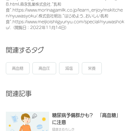
8.html,森永乳業株式会社.”乳和
食”.https://www.morinagamilk.co.jp/learn_enjoy/mskitche
n/nyuwasyoku/,株式会社明治.”はじめよう､おいしい乳和
食”.https://www.meijioishiigyunyu.com/special/nyuwashok
u/.（閲覧日：2022年11月14日）
関連するタグ
高血糖
高血圧
減塩
栄養
関連記事
糖尿病予備群かも? 「高血糖」
に注意
健康まめちしき